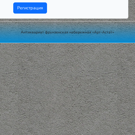
Регистрация
Антиквариат фрунзенская набережная «Арт-Астат»