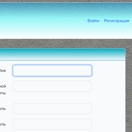
Войти
Регистрация
Имя
ной
чты
оль
оль