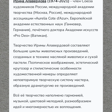
Ирина Алавердова
(1974-2021)
-
член Союза
художников России, международной академии
творчества (Москва, Россия), международной
ассоциации «Aurelia Cote d’Azur», Европейской
академии естественных наук (Ганновер,
Германия), почётного доктора Академии искусств
«Pro Deo» (Ватикан).
Творчество Ирины Алавердовой составляют
большие циклы живописных произведений,
созданных в технике масляной живописи и сухой
пастели. Поэтическое воображение, эстетический
кругозор и стилистические особенности
художественной манеры определяют
неповторимую творческую систему мастера,
образную драматургию ее произведений.
Всё её творчество наполнено гармонией,
музыкой, цветовой мелодией, разнообразием
идей и многомерностью их воплощения.