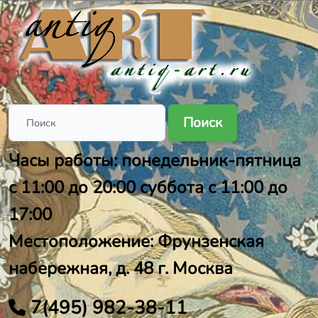
Поиск
Часы работы: понедельник-пятница
с 11:00 до 20:00 суббота с 11:00 до
17:00
Местоположение: Фрунзенская
набережная, д. 48 г. Москва
7(495) 982-38-11