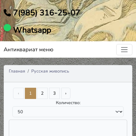
7(985) 316-25-07
Whatsapp
Антиквариат меню
Главная
Русская живопись
‹
1
2
3
›
Количество: