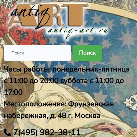
Поиск
Часы работы: понедельник-пятница
с 11:00 до 20:00 суббота с 11:00 до
17:00
Местоположение: Фрунзенская
набережная, д. 48 г. Москва
7(495) 982-38-11