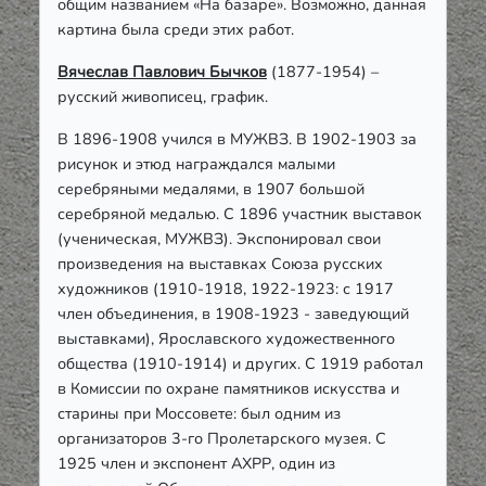
общим названием «На базаре». Возможно, данная
картина была среди этих работ.
Вячеслав Павлович Бычков
(1877-1954) –
русский живописец, график.
В 1896-1908 учился в МУЖВЗ. В 1902-1903 за
рисунок и этюд награждался малыми
серебряными медалями, в 1907 большой
серебряной медалью. С 1896 участник выставок
(ученическая, МУЖВЗ). Экспонировал свои
произведения на выставках Союза русских
художников (1910-1918, 1922-1923: с 1917
член объединения, в 1908-1923 - заведующий
выставками), Ярославского художественного
общества (1910-1914) и других. С 1919 работал
в Комиссии по охране памятников искусства и
старины при Моссовете: был одним из
организаторов 3-го Пролетарского музея. С
1925 член и экспонент АХРР, один из