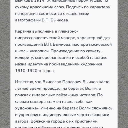
Бычковъ 1914 г.», нанесенные пером тушью по
сухому красочному слою. Подпись по характеру
начертания соотносится с известными
автографами В.П. Бычкова
Картина выполнена в пленэрно-
импрессионистической манере, характерной для
произведений В.П. Бычкова, мастера московской
школы живописи. Произведение по сюжету,
колориту, манере написания и особой пластике
мазка идентична произведениям художника
1910-1920-х годов.
Известно, что Вячеслав Павлович Бычков часто
летнее время проводил на берегах Волги, в
поисках интересных пейзажных мотивов. По
словам мастера «там он нашел себя как
художника». Именно на берегах Волги сложились
и укрепились индивидуальные черты живописи
автора. Волжские города с их пристанями,
ярмарками и базарами на долгие годы стали