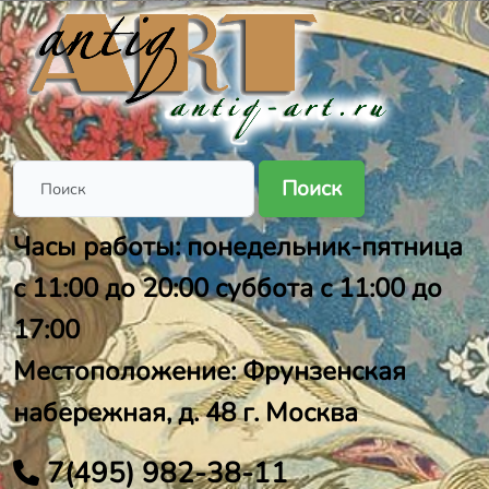
Поиск
Часы работы: понедельник-пятница
с 11:00 до 20:00 суббота с 11:00 до
17:00
Местоположение: Фрунзенская
набережная, д. 48 г. Москва
7(495) 982-38-11