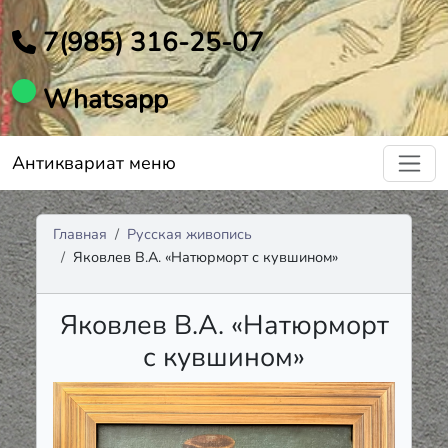
7(985) 316-25-07
Whatsapp
Антиквариат меню
Главная
Русская живопись
Яковлев В.А. «Натюрморт с кувшином»
Яковлев В.А. «Натюрморт
с кувшином»