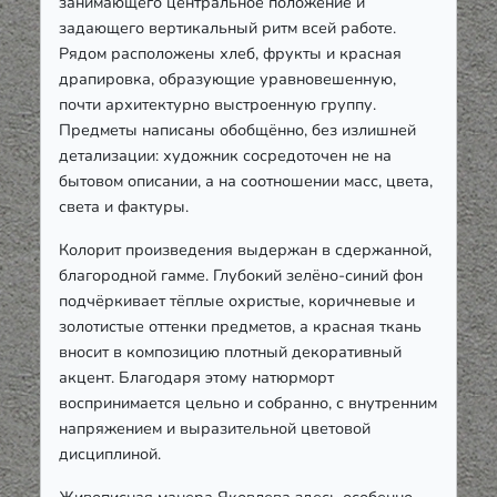
занимающего центральное положение и
задающего вертикальный ритм всей работе.
Рядом расположены хлеб, фрукты и красная
драпировка, образующие уравновешенную,
почти архитектурно выстроенную группу.
Предметы написаны обобщённо, без излишней
детализации: художник сосредоточен не на
бытовом описании, а на соотношении масс, цвета,
света и фактуры.
Колорит произведения выдержан в сдержанной,
благородной гамме. Глубокий зелёно-синий фон
подчёркивает тёплые охристые, коричневые и
золотистые оттенки предметов, а красная ткань
вносит в композицию плотный декоративный
акцент. Благодаря этому натюрморт
воспринимается цельно и собранно, с внутренним
напряжением и выразительной цветовой
дисциплиной.
Живописная манера Яковлева здесь особенно