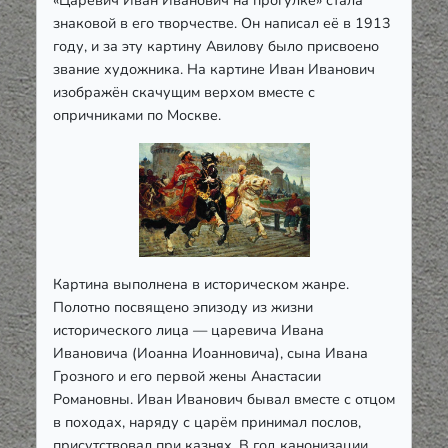
«Царевич Иван Иванович на прогулке» стала
знаковой в его творчестве. Он написал её в 1913
году, и за эту картину Авилову было присвоено
звание художника. На картине Иван Иванович
изображён скачущим верхом вместе с
опричниками по Москве.
Картина выполнена в историческом жанре.
Полотно посвящено эпизоду из жизни
исторического лица — царевича Ивана
Ивановича (Иоанна Иоанновича), сына Ивана
Грозного и его первой жены Анастасии
Романовны. Иван Иванович бывал вместе с отцом
в походах, наряду с царём принимал послов,
присутствовал при казнях. В год канонизации