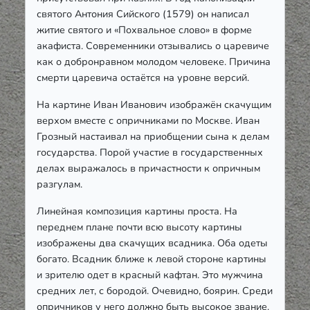
святого Антония Сийского (1579) он написал
житие святого и «Похвальное слово» в форме
акафиста. Современники отзывались о царевиче
как о добронравном молодом человеке. Причина
смерти царевича остаётся на уровне версий.
На картине Иван Иванович изображён скачущим
верхом вместе с опричниками по Москве. Иван
Грозный настаивал на приобщении сына к делам
государства. Порой участие в государственных
делах выражалось в причастности к опричным
разгулам.
Линейная композиция картины проста. На
переднем плане почти всю высоту картины
изображены два скачущих всадника. Оба одеты
богато. Всадник ближе к левой стороне картины
и зрителю одет в красный кафтан. Это мужчина
средних лет, с бородой. Очевидно, боярин. Среди
опричников у него должно быть высокое звание.