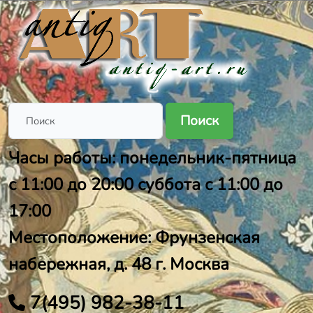
Поиск
Часы работы: понедельник-пятница
с 11:00 до 20:00 суббота с 11:00 до
17:00
Местоположение: Фрунзенская
набережная, д. 48 г. Москва
7(495) 982-38-11