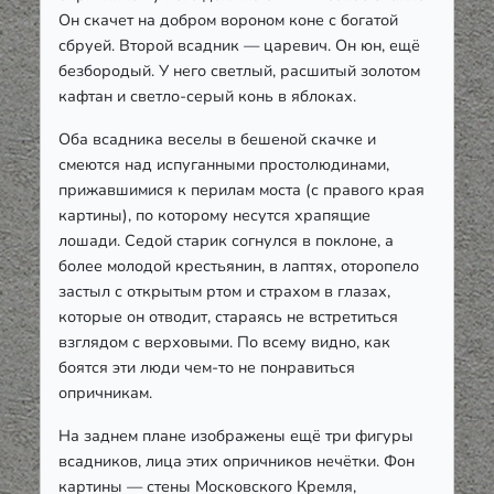
Он скачет на добром вороном коне с богатой
сбруей. Второй всадник — царевич. Он юн, ещё
безбородый. У него светлый, расшитый золотом
кафтан и светло-серый конь в яблоках.
Оба всадника веселы в бешеной скачке и
смеются над испуганными простолюдинами,
прижавшимися к перилам моста (с правого края
картины), по которому несутся храпящие
лошади. Седой старик согнулся в поклоне, а
более молодой крестьянин, в лаптях, оторопело
застыл с открытым ртом и страхом в глазах,
которые он отводит, стараясь не встретиться
взглядом с верховыми. По всему видно, как
боятся эти люди чем-то не понравиться
опричникам.
На заднем плане изображены ещё три фигуры
всадников, лица этих опричников нечётки. Фон
картины — стены Московского Кремля,