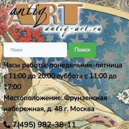
Поиск
Часы работы: понедельник-пятница
с 11:00 до 20:00 суббота с 11:00 до
17:00
Местоположение: Фрунзенская
набережная, д. 48 г. Москва
7(495) 982-38-11