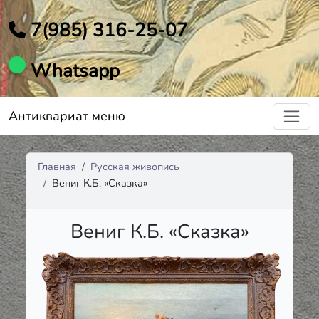
7(985) 316-25-07
Whatsapp
Антиквариат меню
Главная
Русская живопись
Вениг К.Б. «Сказка»
Вениг К.Б. «Сказка»