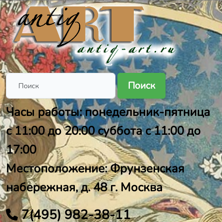
Поиск
Часы работы: понедельник-пятница
с 11:00 до 20:00 суббота с 11:00 до
17:00
Местоположение: Фрунзенская
набережная, д. 48 г. Москва
7(495) 982-38-11