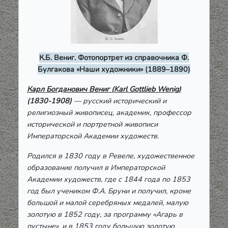
К.Б. Вениг. Фотопортрет из справочника Ф.
Булгакова «Наши художники» (1889–1890)
Карл Богданович Вениг (Karl Gottlieb Wenig)
(1830-1908)
— русский исторический и
религиозный живописец, академик, профессор
исторической и портретной живописи
Императорской Академии художеств.
Родился в 1830 году в Ревеле, художественное
образование получил в Императорской
Академии художеств, где с 1844 года по 1853
год был учеником Ф.А. Бруни и получил, кроме
большой и малой серебряных медалей, малую
золотую в 1852 году, за программу «Агарь в
пустыне», и в 1853 году большую золотую