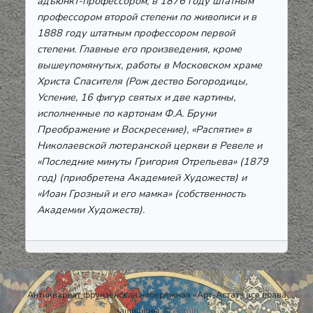
адъюнкт-профессором, в 1876 году штатным
профессором второй степени по живописи и в
1888 году штатным профессором первой
степени. Главные его произведения, кроме
вышеупомянутых, работы в Московском храме
Христа Спасителя (Рож дество Богородицы,
Успение, 16 фигур святых и две картины,
исполненные по картонам Ф.А. Бруни
Преображение и Воскресение), «Распятие» в
Николаевской лютеранской церкви в Ревеле и
«Последние минуты Григория Отрепьева» (1879
год) (приобретена Академией Художеств) и
«Иоан Грозный и его мамка» (собственность
Академии Художеств).
Антиквариат фрунзенская набережная «Арт-Астат» все права
защищены. ©
Admin