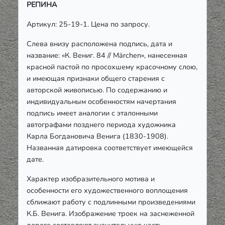
РЕПИНА
Артикул: 25-19-1. Цена по запросу.
Слева внизу расположена подпись, дата и
название: «К. Вениг. 84 // Märchen», нанесенная
красной пастой по просохшему красочному слою,
и имеющая признаки общего старения с
авторской живописью. По содержанию и
индивидуальным особенностям начертания
подпись имеет аналогии с эталонными
автографами позднего периода художника
Карла Богдановича Венига (1830-1908).
Названная датировка соответствует имеющейся
дате.
Характер изобразительного мотива и
особенности его художественного воплощения
сближают работу с подлинными произведениями
К.Б. Венига. Изображение троек на заснеженной
дороге составляют значительную часть