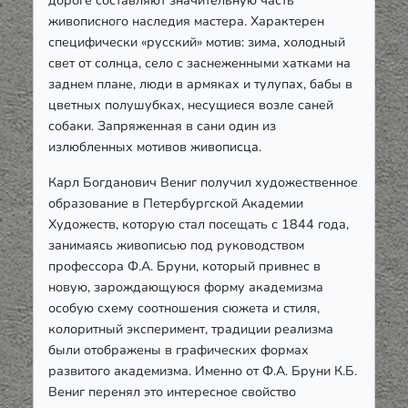
живописного наследия мастера. Характерен
специфически «русский» мотив: зима, холодный
свет от солнца, село с заснеженными хатками на
заднем плане, люди в армяках и тулупах, бабы в
цветных полушубках, несущиеся возле саней
собаки. Запряженная в сани один из
излюбленных мотивов живописца.
Карл Богданович Вениг получил художественное
образование в Петербургской Академии
Художеств, которую стал посещать с 1844 года,
занимаясь живописью под руководством
профессора Ф.А. Бруни, который привнес в
новую, зарождающуюся форму академизма
особую схему соотношения сюжета и стиля,
колоритный эксперимент, традиции реализма
были отображены в графических формах
развитого академизма. Именно от Ф.А. Бруни К.Б.
Вениг перенял это интересное свойство