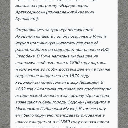
медаль за программу «Эсфирь перед
Артаксерксом» (принадлежит Академии
Художеств).
Отправившись за границу пенсионером
Академии на шесть лет, он поселился в Риме и
изучал итальянскую живопись периода её
расцвета. Здесь он подпадает под влияние И.Ф.
Овербека. В Риме написана им бывшая на
академической выставке в 1860 году картина
«Положение во гроб», доставившая ему в том же
году звание академика и в 1870 году
художником принесённая в дар Академии. В
1862 году Академия признала его профессором
исторической живописи за картину «Два ангела
возвещают гибель городу Содому» (находится в
Московском Публичном Музее). В том же году
ему было поручено преподавать рисование в
классах академии, а в 1869 году его назначили