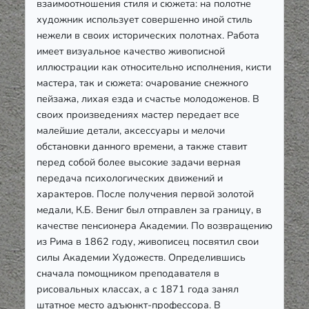
взаимоотношения стиля и сюжета: на полотне
художник использует совершенно иной стиль
нежели в своих исторических полотнах. Работа
имеет визуальное качество живописной
иллюстрации как относительно исполнения, кисти
мастера, так и сюжета: очарование снежного
пейзажа, лихая езда и счастье молодоженов. В
своих произведениях мастер передает все
малейшие детали, аксессуары и мелочи
обстановки данного времени, а также ставит
перед собой более высокие задачи верная
передача психологических движений и
характеров. После получения первой золотой
медали, К.Б. Вениг был отправлен за границу, в
качестве пенсионера Академии. По возвращению
из Рима в 1862 году, живописец посвятил свои
силы Академии Художеств. Определившись
сначала помощником преподавателя в
рисовальных классах, а с 1871 года занял
штатное место адъюнкт-профессора. В