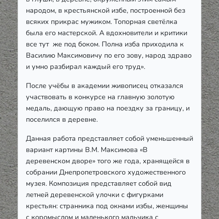
народом, в крестьянской избе, построенной без
всяких прикрас мужиком. Топорная светёлка
была его мастерской. А вдохновители и критики
все тут же под боком. Полна изба приходила к
Василию Максимовичу по его зову, народ здраво
и умно разбирал каждый его труд».
После учёбы в академии живописец отказался
участвовать в конкурсе на главную золотую
медаль, дающую право на поездку за границу, и
поселился в деревне.
Данная работа представляет собой уменьшенный
вариант картины В.М. Максимова «В
деревенском дворе» того же года, хранящейся в
собрании Днепропетровского художественного
музея. Композиция представляет собой вид
летней деревенской улочки с фигурками
крестьян: странника под окнами избы, женщины
с коромыслом и маленького мальчика с