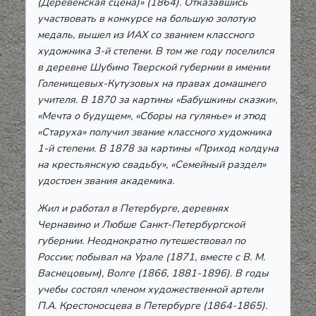
(Деревенская сцена)» (1864). Отказавшись
участвовать в конкурсе на большую золотую
медаль, вышел из ИАХ со званием классного
художника 3-й степени. В том же году поселился
в деревне Шубино Тверской губернии в имении
Голенищевых-Кутузовых на правах домашнего
учителя. В 1870 за картины «Бабушкины сказки»,
«Мечта о будущем», «Сборы на гулянье» и этюд
«Старуха» получил звание классного художника
1-й степени. В 1878 за картины «Приход колдуна
на крестьянскую свадьбу», «Семейный раздел»
удостоен звания академика.
Жил и работал в Петербурге, деревнях
Чернавино и Любше Санкт-Петербургской
губернии. Неоднократно путешествовал по
России; побывал на Урале (1871, вместе с В. М.
Васнецовым), Волге (1866, 1881-1896). В годы
учебы состоял членом художественной артели
П.А. Крестоносцева в Петербурге (1864-1865).