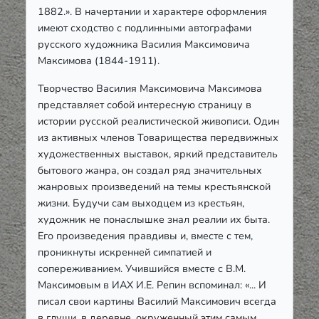
1882.». В начертании и характере оформления
имеют сходство с подлинными автографами
русского художника Василия Максимовича
Максимова (1844-1911).
Творчество Василия Максимовича Максимова
представляет собой интересную страницу в
истории русской реалистической живописи. Один
из активных членов Товарищества передвижных
художественных выставок, яркий представитель
бытового жанра, он создал ряд значительных
жанровых произведений на темы крестьянской
жизни. Будучи сам выходцем из крестьян,
художник не понаслышке знал реалии их быта.
Его произведения правдивы и, вместе с тем,
проникнуты искренней симпатией и
сопереживанием. Учившийся вместе с В.М.
Максимовым в ИАХ И.Е. Репин вспоминал: «... И
писал свои картины Василий Максимович всегда
в глуши, в деревне, окруженный этим самым