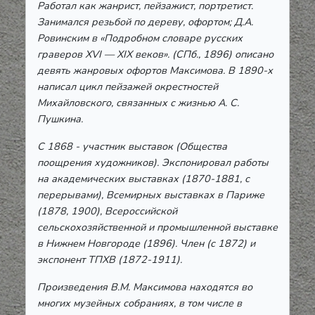
Работал как жанрист, пейзажист, портретист.
Занимался резьбой по дереву, офортом; Д.А.
Ровинским в «Подробном словаре русских
граверов XVI — ХІХ веков». (СПб., 1896) описано
девять жанровых офортов Максимова. В 1890-х
написал цикл пейзажей окрестностей
Михайловского, связанных с жизнью А. С.
Пушкина.
С 1868 - участник выставок (Общества
поощрения художников). Экспонировал работы
на академических выставках (1870-1881, с
перерывами), Всемирных выставках в Париже
(1878, 1900), Всероссийской
сельскохозяйственной и промышленной выставке
в Нижнем Новгороде (1896). Член (с 1872) и
экспонент ТПХВ (1872-1911).
Произведения В.М. Максимова находятся во
многих музейных собраниях, в том числе в