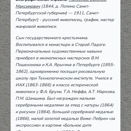
Максимович
(1844, д. Лопино Санкт-
Петербургской губернии) — 1911, Санкт-
Петербург) - русский живописец, график, мастер
жанровой живописи.
Сын государственного крестьянина.
Воспитывался в монастыре в Старой Ладоге.
Первоначальные художественные навыки
приобрел в иконописных мастерских В.М.
Пошехонова и К.А. Ярыгина в Петербурге (1855-
1862), одновременно посещал рисовальную
школу при Технологическом институте. Учился в
ИАХ (1863-1866) в классе исторической
живописи у Ф.А. Бруни, Т.А. Неффа, А.Т. Маркова,
П.М. Шамшина. Был награжден малыми
серебряными медалями за этюд с натуры (1864)
и рисунок (1864), большой серебряной медалью
(1866), малой золотой медалью Виже-Лебрен «за
экспрессию» в картине «Больное дитя