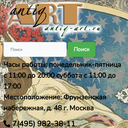
Поиск
Часы работы: понедельник-пятница
с 11:00 до 20:00 суббота с 11:00 до
17:00
Местоположение: Фрунзенская
набережная, д. 48 г. Москва
7(495) 982-38-11