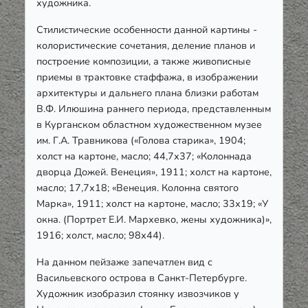
художника.
Стилистические особенности данной картины -
колористические сочетания, деление планов и
построение композиции, а также живописные
приемы в трактовке стаффажа, в изображении
архитектуры и дальнего плана близки работам
В.Ф. Илюшина раннего периода, представленным
в Курганском областном художественном музее
им. Г.А. Травникова («Голова старика», 1904;
холст на картоне, масло; 44,7х37; «Колоннада
дворца Дожей. Венеция», 1911; холст на картоне,
масло; 17,7х18; «Венеция. Колонна святого
Марка», 1911; холст на картоне, масло; 33х19; «У
окна. (Портрет Е.И. Мархевко, жены художника)»,
1916; холст, масло; 98х44).
На данном пейзаже запечатлен вид с
Васильевского острова в Санкт-Петербурге.
Художник изобразил стоянку извозчиков у