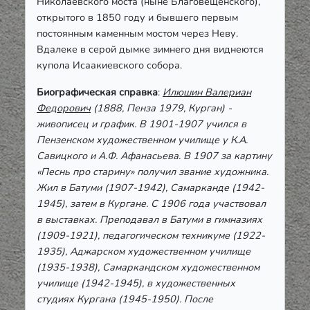
Николаевского моста (ныне Благовещенского),
открытого в 1850 году и бывшего первым
постоянным каменным мостом через Неву.
Вдалеке в серой дымке зимнего дня виднеются
купола Исаакиевского собора.
Биографическая справка
:
Илюшин Валериан
Федорович
(1888, Пенза 1979, Курган) -
живописец и график. В 1901-1907 учился в
Пензенском художественном училище у К.А.
Савицкого и А.Ф. Афанасьева. В 1907 за картину
«Песнь про старину» получил звание художника.
Жил в Батуми (1907-1942), Самарканде (1942-
1945), затем в Кургане. С 1906 года участвовал
в выставках. Преподавал в Батуми в гимназиях
(1909-1921), педагогическом техникуме (1922-
1935), Аджарском художественном училище
(1935-1938), Самаркандском художественном
училище (1942-1945), в художественных
студиях Кургана (1945-1950). После