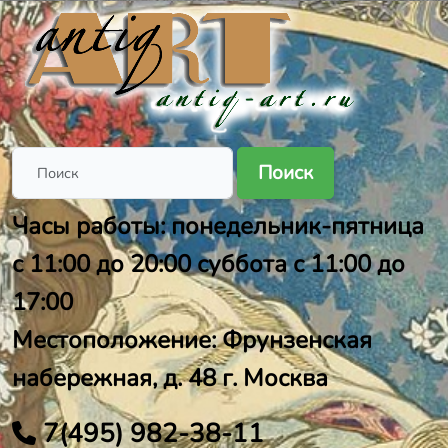
Поиск
Часы работы: понедельник-пятница
с 11:00 до 20:00 суббота с 11:00 до
17:00
Местоположение: Фрунзенская
набережная, д. 48 г. Москва
7(495) 982-38-11