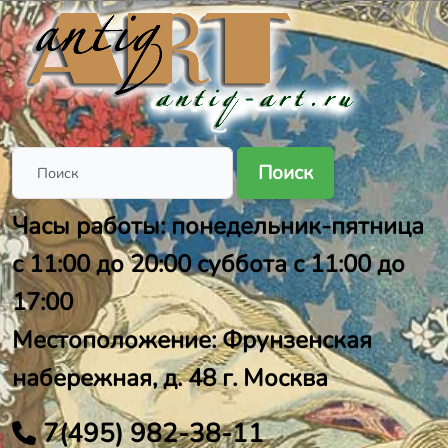
Поиск
Часы работы: понедельник-пятница
с 11:00 до 20:00 суббота с 11:00 до
17:00
Местоположение: Фрунзенская
набережная, д. 48 г. Москва
7(495) 982-38-11