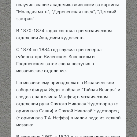
получил звание академика живописи за картины
"Молодая мать", "Деревенская швея", "Детский
завтрак".
В 1870-1874 годах состоял при мозаическом
отделении Академии художеств.
С 1874 по 1884 год служил при генерал
губернаторе Виленском, Ковенском и
Гродненском; затем снова поступил в
мозаическое отделение.
По мозаике ему принадлежат: в Исаакиевском
соборе фигура Иуды в образе "Тайная Вечеря" и
следок евангелиста Матфея; в мозаическом
отделении рука Святого Николая Чудотворца (с
оригинала Сакки) и Святой Николай Чудотворец
(с оригинала Т.А. Неффа) в малом виде из мелкой
мозаики.
В середине 1860-х 1870-х гг. экспонировал свои