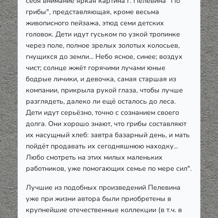
себя внимание яркая картина г. Пелевина "По
грибы", представляющая, кроме весьма
живописного пейзажа, этюд семи детских
головок. Дети идут гуськом по узкой тропинке
через поле, полное зрелых золотых колосьев,
гнущихся до земли... Небо ясное, синее; воздух
чист; солнце жжёт горячими лучами юные
бодрые личики, и девочка, самая старшая из
компании, прикрыла рукой глаза, чтобы лучше
разглядеть, далеко ли ещё осталось до леса.
Дети идут серьёзно, точно с сознанием своего
долга. Они хорошо знают, что грибы составляют
их насущный хлеб: завтра базарный день, и мать
пойдёт продавать их сегодняшнюю находку...
Любо смотреть на этих милых маленьких
работников, уже помогающих семье по мере сил".
Лучшие из подобных произведений Пелевина
уже при жизни автора были приобретены в
крупнейшие отечественные коллекции (в т.ч. в