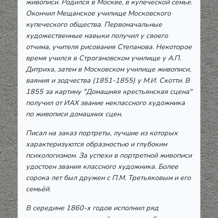
живописи. Родился в Москве, в купеческой семье.
Окончил Мещанское училище Московского
купеческого общества. Первоначальные
художественные навыки получил у своего
отчима, учителя рисования Степанова. Некоторое
время учился в Строгановском училище у А.П.
Дитриха, затем в Московском училище живописи,
ваяния и зодчества (1851-1855) у М.И. Скотти. В
1855 за картину "Домашняя крестьянская сцена"
получил от ИАХ звание неклассного художника
по живописи домашних сцен.
Писал на заказ портреты, лучшие из которых
характеризуются образностью и глубоким
психологизмом. За успехи в портретной живописи
удостоен звания классного художника. Более
сорока лет был дружен с П.М. Третьяковым и его
семьёй.
В середине 1860-х годов исполнил ряд