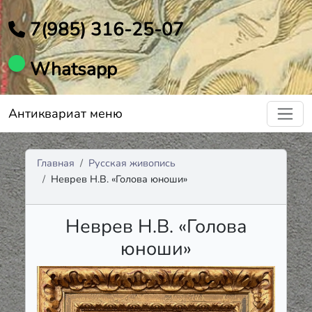
7(985) 316-25-07
Whatsapp
Антиквариат меню
Главная
Русская живопись
Неврев Н.В. «Голова юноши»
Неврев Н.В. «Голова
юноши»