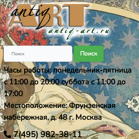
Поиск
Часы работы: понедельник-пятница
с 11:00 до 20:00 суббота с 11:00 до
17:00
Местоположение: Фрунзенская
набережная, д. 48 г. Москва
7(495) 982-38-11