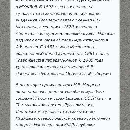
в МУЖВиЗ. В 1898 г. за известность на
художественном поприще удостоен звания
академика. Был тесно связан с семьей С.И.
Мамонтова, с середины 1870-х входил в
Абрамцевский художественный кружок. Написал
ряд икон для церкви Спаса Нерукотворного в
Абрамцево. С 1861 г. член Московского
общества любителей художеств; с 1881 г. член
Товарищества передвижников. С 1900 года
художник жил уединенно в имении В.В.
Лапандина Лысковшина Могилёвской губернии.
В настоящее время картины Н.В. Неврева
представлены в ряде крупнейших музейных
собраний России и стран бывшего СССР (в т.ч. в
Третьяковской галерее, Русском музее,
Саратовском художественном музее им.
Радищева, Ставропольской краевой картинной
галерее, Национальном ХМ Республики