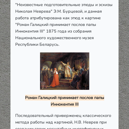
"Неизвестные подготовительные этюды и эскизы
Николая Неврева" Э.М. Бурцевой, и данная
работа атрибутирована как этюд к картине
"Роман Галицкий принимает послов папы
Иннокентия ІІІ" 1875 года из собрания
Национального художественного музея
Республики Беларусь.
Роман Галицкий принимает послов папы
Иннокентия ІІІ
Последовательный приверженец классического
метода работы над картиной, Н.В. Неврев при
создании своих масштабных многофигурных