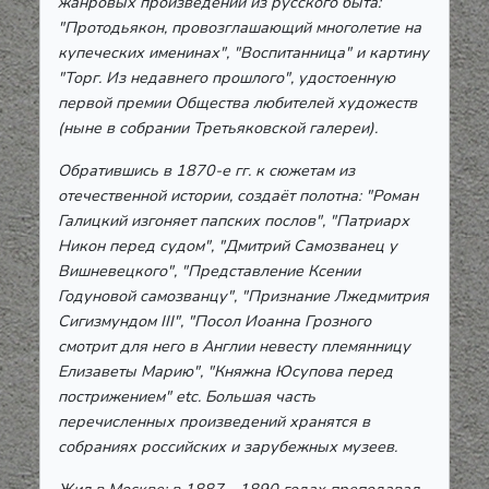
жанровых произведений из русского быта:
"Протодьякон, провозглашающий многолетие на
купеческих именинах", "Воспитанница" и картину
"Торг. Из недавнего прошлого", удостоенную
первой премии Общества любителей художеств
(ныне в собрании Третьяковской галереи).
Обратившись в 1870-е гг. к сюжетам из
отечественной истории, создаёт полотна: "Роман
Галицкий изгоняет папских послов", "Патриарх
Никон перед судом", "Дмитрий Самозванец у
Вишневецкого", "Представление Ксении
Годуновой самозванцу", "Признание Лжедмитрия
Сигизмундом ІІІ", "Посол Иоанна Грозного
смотрит для него в Англии невесту племянницу
Елизаветы Марию", "Княжна Юсупова перед
пострижением" etc. Большая часть
перечисленных произведений хранятся в
собраниях российских и зарубежных музеев.
Жил в Москве; в 1887 - 1890 годах преподавал