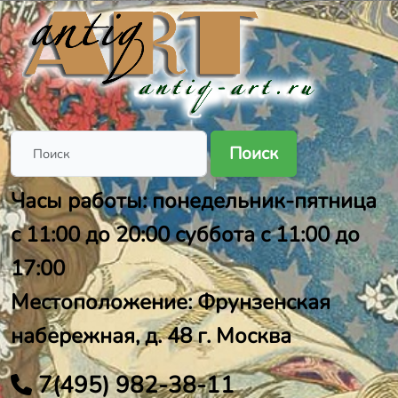
Поиск
Часы работы: понедельник-пятница
с 11:00 до 20:00 суббота с 11:00 до
17:00
Местоположение: Фрунзенская
набережная, д. 48 г. Москва
7(495) 982-38-11