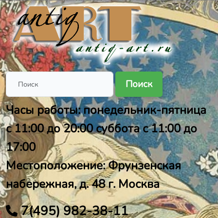
Поиск
Часы работы: понедельник-пятница
с 11:00 до 20:00 суббота с 11:00 до
17:00
Местоположение: Фрунзенская
набережная, д. 48 г. Москва
7(495) 982-38-11