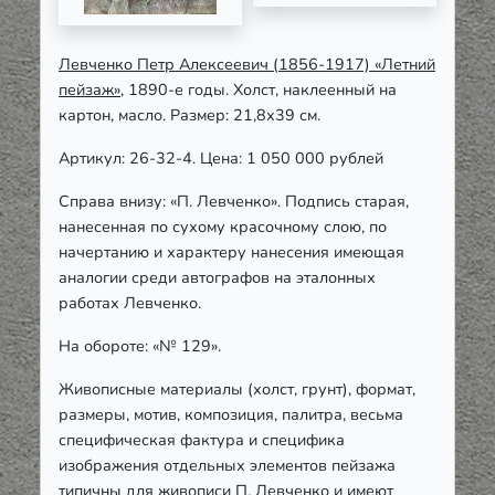
Левченко Петр Алексеевич (1856-1917) «Летний
пейзаж»
, 1890-е годы. Холст, наклеенный на
картон, масло. Размер: 21,8х39 см.
Артикул: 26-32-4. Цена: 1 050 000 рублей
Справа внизу:
«
П. Левченко
»
. Подпись старая,
нанесенная по сухому красочному слою, по
начертанию и характеру нанесения имеющая
аналогии среди автографов на эталонных
работах Левченко.
На обороте:
«
№ 129
».
Живописные материалы (холст, грунт), формат,
размеры, мотив, композиция, палитра, весьма
специфическая фактура и специфика
изображения отдельных элементов пейзажа
типичны для живописи П. Левченко и имеют