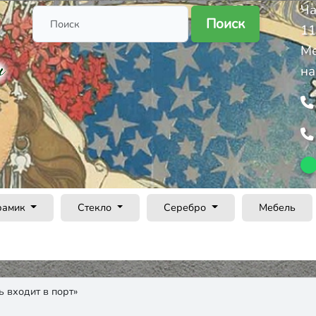
Ча
Поиск
11
Ме
на
рамик
Стекло
Серебро
Мебель
ь входит в порт»