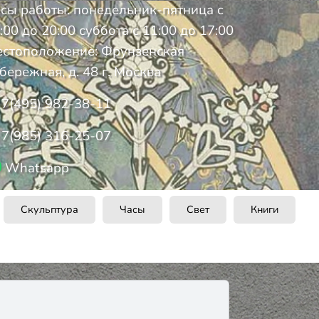
сы работы: понедельник-пятница с
:00 до 20:00 суббота с 11:00 до 17:00
стоположение: Фрунзенская
бережная, д. 48 г. Москва
7(495) 982-38-11
7(985) 316-25-07
Whatsapp
Скульптура
Часы
Свет
Книги