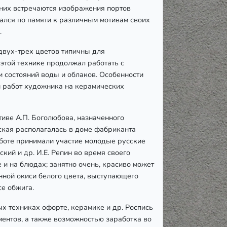
 них встречаются изображения портов
щался по памяти к различным мотивам своих
.
двух-трех цветов типичны для
 этой технике продолжал работать с
 состояний воды и облаков. Особенности
и работ художника на керамических
иве А.П. Боголюбова, назначенного
кая располагалась в доме фабриканта
аботе принимали участие молодые русские
ский и др. И.Е. Репин во время своего
 и на блюдах; занятно очень, красиво может
янной окиси белого цвета, выступающего
е обжига.
х техниках офорте, керамике и др. Роспись
ментов, а также возможностью заработка во