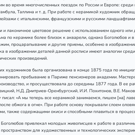
м во время многочисленных поездок по России и Европе: среди
тамбула, Таллина и т. д. При работе с керамикой художник обра
 пейзажи с итальянскими, французскими и русскими ландшафтами
и и лаконичное цветовое решение с использованием одного или 
ма по керамике более близок к акварели, однако Боголюбов и в
жим, процарапывание и другие приемы, особенно в изображении
зка в изображении деталей данной росписи имеют аналогии сред
фических произведений.
х художников была организована в конце 1875 года по инициат
нировать пребывание в Париже пенсионеров академии. Мастерс
оизводство, и просуществовала до середины 1877 года. В ее р
авицкий, Н.Д. Дмитриев-Оренбургский, И.И. Похитонов, В.Е. Маков
 писал: «А мы теперь все керамикой занимаемся, пишем [на] лаве
 после обжога в огне». При работе основу покрывали слоем олов
ми, также содержащими окиси и способными плавиться в процесс
 Боголюбов привлекал молодых живописцев к работе в различны
х пространством для художественных и технологических экспери