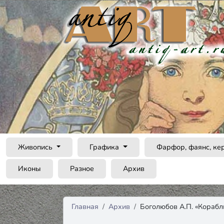
Живопись
Графика
Фарфор, фаянс, ке
Иконы
Разное
Архив
Главная
Архив
Боголюбов А.П. «Корабл