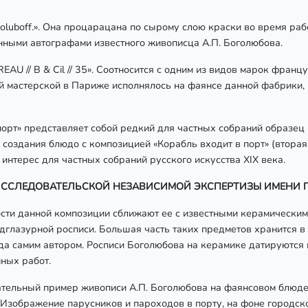
oluboff.». Она процарацана по сырому слою краски во время ра
нными автографами известного живописца А.П. Боголюбова.
 // B & Cil // 35». Соотносится с одним из видов марок француз
 мастерской в Париже исполнялось на фаянсе данной фабрики,
порт» представляет собой редкий для частных собраний образец
создания блюдо с композицией «Корабль входит в порт» (вторая 
интерес для частных собраний русского искусства ХІХ века.
НО-ИССЛЕДОВАТЕЛЬСКОЙ НЕЗАВИСИМОЙ ЭКСПЕРТИЗЫ ИМЕНИ П
ости данной композиции сближают ее с известными керамическим
дглазурной росписи. Большая часть таких предметов хранится в
да самим автором. Росписи Боголюбова на керамике датируются 
ных работ.
ательный пример живописи А.П. Боголюбова на фаянсовом блюде
 Изображение парусников и пароходов в порту, на фоне городско