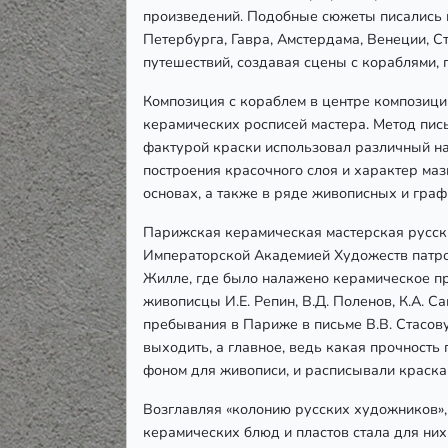
произведений. Подобные сюжеты писались и
Петербурга, Гавра, Амстердама, Венеции, С
путешествий, создавая сцены с кораблями,
Композиция с кораблем в центре композици
керамических росписей мастера. Метод пись
фактурой краски использовал различный на
построения красочного слоя и характер ма
основах, а также в ряде живописных и гра
Парижская керамическая мастерская русски
Императорской Академией Художеств патро
Жилле, где было налажено керамическое пр
живописцы И.Е. Репин, В.Д. Поленов, К.А. С
пребывания в Париже в письме В.В. Стасову
выходить, а главное, ведь какая прочность
фоном для живописи, и расписывали краска
Возглавляя «колонию русских художников»,
керамических блюд и пластов стала для ни