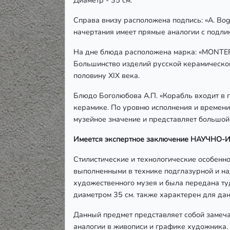
Диаметр - 35 см.
Справа внизу расположена подпись: «А. Bog
начертания имеет прямые аналогии с подли
На дне блюда расположена марка: «MONTEREAU
Большинство изделий русской керамической
половину ХІХ века.
Блюдо Боголюбова А.П. «Корабль входит в 
керамике. По уровню исполнения и времени 
музейное значение и представляет большой 
Имеется экспертное заключение НАУЧ
Стилистические и технологические особенн
выполненными в технике подглазурной и на
художественного музея и была передана ту
диаметром 35 см. также характерен для дан
Данный предмет представляет собой замеч
аналогии в живописи и графике художника.