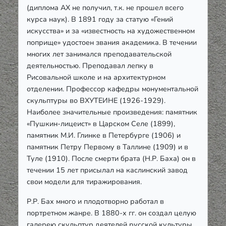
(диплома АХ не получил, т.к. не прошел всего
курса наук). В 1891 году за статую «Гений
искусства» и за «известность на художественном
поприще» удостоен звания академика. В течении
многих лет занимался преподавательской
деятельностью. Преподавал лепку в
Рисовальной школе и на архитектурном
отделении. Профессор кафедры монументальной
скульптуры во ВХУТЕИНЕ (1926-1929).
Наиболее значительные произведения: памятник
«Пушкин-лицеист» в Царском Селе (1899),
памятник М.И. Глинке в Петербурге (1906) и
памятник Петру Первому в Таллине (1909) и в
Туле (1910). После смерти брата (Н.Р. Баха) он в
течении 15 лет присылал на каслинский завод
свои модели для тиражирования.
Р.Р. Бах много и плодотворно работал в
портретном жанре. В 1880-х гг. он создал целую
галерею скульптур деятелей русской культуры,