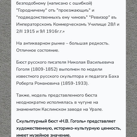
безподобному (написано с ошибкой)
"Городничему" отъ "проезжающиъ" и
"подведомственныхъ ему чиновъ" "Ревизор" въ
Императорскомъ Коммерческомъ Училище 28/I и
2/II 1915 и 9/I 1916г.г.»
На антикварном рынке – большая редкость.
Отличное состояние.
Бюст русского писателя Николая Васильевича
Гоголя (1809-1852) выполнен по модели
известного русского скульптора и педагога Баха
Роберта Романовича (1859-1933).
Также, модель представленного бюста
неоднократно исполнялась в чугуне на
знаменитом Каслинском заводе на Урале.
Скульптурный бюст «Н.В. Гоголь» представляет
художественную, историко-культурную ценность,
имеет музейное значение.