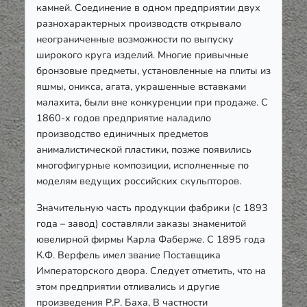
камней. Соединение в одном предприятии двух
разнохарактерных производств открывало
неограниченные возможности по выпуску
широкого круга изделий. Многие привычные
бронзовые предметы, установленные на плиты из
яшмы, оникса, агата, украшенные вставками
малахита, были вне конкуренции при продаже. С
1860-х годов предприятие наладило
производство единичных предметов
анималистической пластики, позже появились
многофигурные композиции, исполненные по
моделям ведущих российских скульпторов.
Значительную часть продукции фабрики (с 1893
года – завод) составляли заказы знаменитой
ювелирной фирмы Карла Фаберже. С 1895 года
К.Ф. Верфель имел звание Поставщика
Императорского двора. Следует отметить, что на
этом предприятии отливались и другие
произведения Р.Р. Баха, В частности