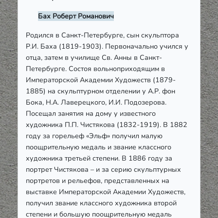
Бах Роберт Романович
Родился в Санкт-Петербурге, сын скульптора
Р.И. Баха (1819-1903). Первоначально учился у
отца, затем в училище Св. Анны в Санкт-
Петербурге. Состоя вольноприходящим в
Императорской Академии Художеств (1879-
1885) на скульптурном отделении у А.Р. фон
Бока, Н.А. Лаверецкого, И.И. Подозерова.
Посещал занятия на дому у известного
художника П.П. Чистякова (1832-1919). В 1882
году за горельеф «Эльф» получил малую
поощрительную медаль и звание классного
художника третьей степени. В 1886 году за
портрет Чистякова – и за серию скульптурных
портретов и рельефов, представленных на
выставке Императорской Академии Художеств,
получил звание классного художника второй
степени и большую поощрительную медаль