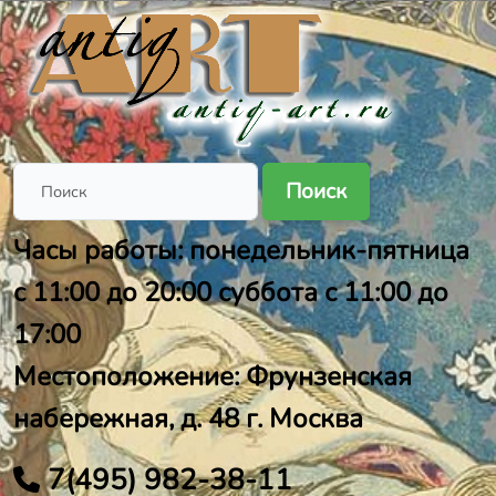
Поиск
Часы работы: понедельник-пятница
с 11:00 до 20:00 суббота с 11:00 до
17:00
Местоположение: Фрунзенская
набережная, д. 48 г. Москва
7(495) 982-38-11