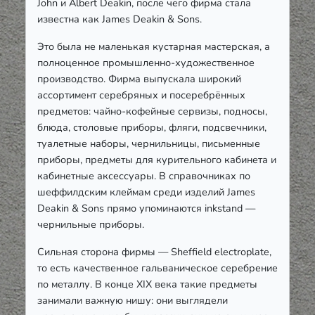
John и Albert Deakin, после чего фирма стала
известна как James Deakin & Sons.
Это была не маленькая кустарная мастерская, а
полноценное промышленно-художественное
производство. Фирма выпускала широкий
ассортимент серебряных и посеребрённых
предметов: чайно-кофейные сервизы, подносы,
блюда, столовые приборы, фляги, подсвечники,
туалетные наборы, чернильницы, письменные
приборы, предметы для курительного кабинета и
кабинетные аксессуары. В справочниках по
шеффилдским клеймам среди изделий James
Deakin & Sons прямо упоминаются inkstand —
чернильные приборы.
Сильная сторона фирмы — Sheffield electroplate,
то есть качественное гальваническое серебрение
по металлу. В конце XIX века такие предметы
занимали важную нишу: они выглядели