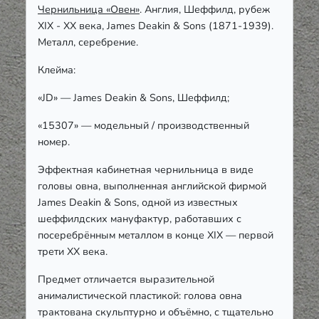
Чернильница «Овен»
. Англия
,
Шеффилд
, рубеж
XIX - XX века, James Deakin & Sons (1871-1939).
Металл, серебрение.
Клейма:
«JD» —
James Deakin & Sons, Шеффилд;
«15307» — модельный / производственный
номер.
Эффектная кабинетная чернильница в виде
головы овна, выполненная английской фирмой
James Deakin & Sons, одной из известных
шеффилдских мануфактур, работавших с
посеребрённым металлом в конце XIX — первой
трети XX века.
Предмет отличается выразительной
анималистической пластикой: голова овна
трактована скульптурно и объёмно, с тщательно