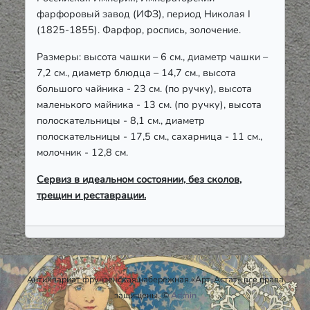
фарфоровый завод (ИФЗ), период Николая I
(1825-1855). Фарфор, роспись, золочение.
Размеры: высота чашки – 6 см., диаметр чашки –
7,2 см., диаметр блюдца – 14,7 см., высота
большого чайника - 23 см. (по ручку), высота
маленького майника - 13 см. (по ручку), высота
полоскательницы - 8,1 см., диаметр
полоскательницы - 17,5 см., сахарница - 11 см.,
молочник - 12,8 см.
Сервиз в идеальном состоянии, без сколов,
трещин и реставрации.
Антиквариат фрунзенская набережная «Арт-Астат» все права
защищены. ©
Admin