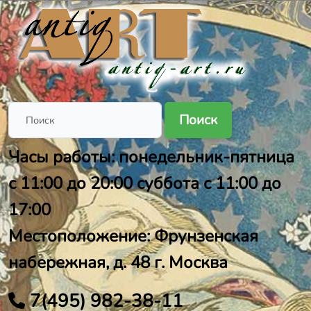
Поиск
Часы работы: понедельник-пятница
с 11:00 до 20:00 суббота с 11:00 до
17:00
Местоположение: Фрунзенская
набережная, д. 48 г. Москва
7(495) 982-38-11