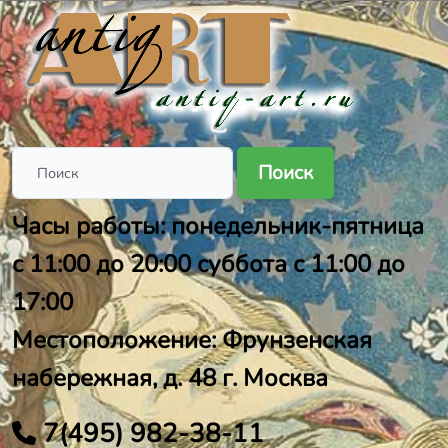
Поиск
Часы работы: понедельник-пятница
с 11:00 до 20:00 суббота с 11:00 до
17:00
Местоположение: Фрунзенская
набережная, д. 48 г. Москва
7(495) 982-38-11