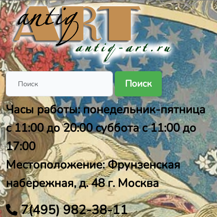
Поиск
Часы работы: понедельник-пятница
с 11:00 до 20:00 суббота с 11:00 до
17:00
Местоположение: Фрунзенская
набережная, д. 48 г. Москва
7(495) 982-38-11