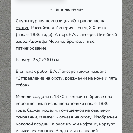
«Нет в наличии»
Скульптурная композиция «Отправление на
охоту»
. Российская Империя, конец XIX века
(после 1886 года). Автор: Е.А. Лансере. Литейный
завод Адольфа Морана. Бронза, литье,
патинирование.
Размер: 25,0х26,0 см.
В списках работ Е.А. Лансере также названа:
«Отправление на охоту, доезжачий на коне и пять
собак».
Модель создана в 1870 г., однако в бронзе она,
вероятно, была исполнена только после 1886
года. Сюжет модели, помещенной на овальном
основании, «земле», - отъезд на охоту. Изображен
молодой всадник в охотничьем кафтане, картузе
и высоких сапогах. В одном из названий