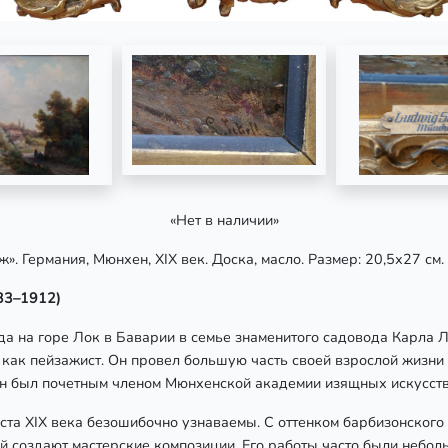
«Нет в наличии»
ж». Германия, Мюнхен, XIX век. Доска, масло.
Размер: 20,5х27 см.
833–1912)
а на горе Лок в Баварии в семье знаменитого садовода Карла
как пейзажист. Он провел большую часть своей взрослой жизни 
Он был почетным членом Мюнхенской академии изящных искусств
ста XIX века безошибочно узнаваемы. С оттенком барбизонского 
й создают мастерские композиции. Его работы часто были небол