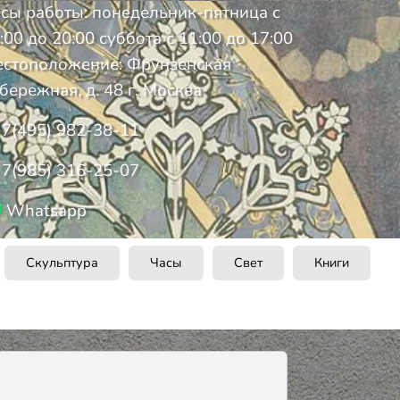
сы работы: понедельник-пятница с
:00 до 20:00 суббота с 11:00 до 17:00
стоположение: Фрунзенская
бережная, д. 48 г. Москва
7(495) 982-38-11
7(985) 316-25-07
Whatsapp
Скульптура
Часы
Свет
Книги