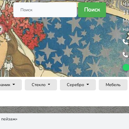
Ча
Поиск
11
Ме
на
рамик
Стекло
Серебро
Мебель
й пейзаж»