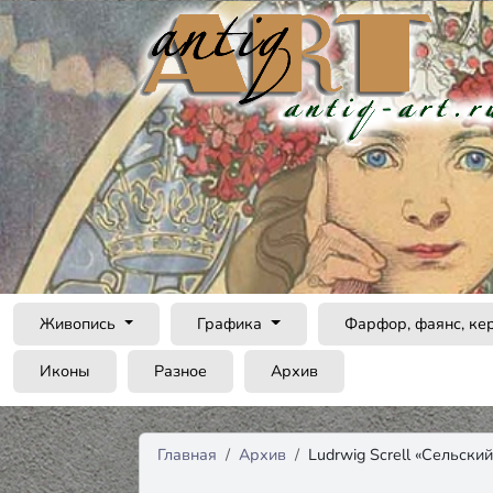
Живопись
Графика
Фарфор, фаянс, ке
Иконы
Разное
Архив
Главная
Архив
Ludrwig Screll «Сельски