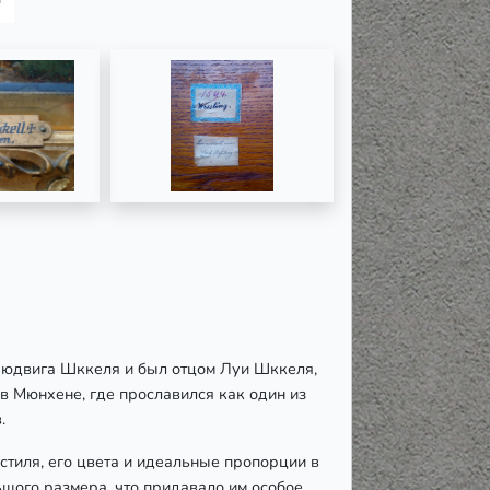
 Людвига Шккеля и был отцом Луи Шккеля,
в Мюнхене, где прославился как один из
.
стиля, его цвета и идеальные пропорции в
ьшого размера, что придавало им особое