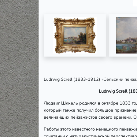
Ludrwig Screll (1833-1912) «Сельский пейза
Ludrwig Screll (1
Людвиг Шккель родился в октябре 1833 год
который также получил большое признание 
величайших пейзажистов своего времени. 
Работы этого известного немецкого пейзажи
сочетании с натуралистической перспективо