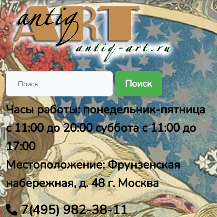
Поиск
Часы работы: понедельник-пятница
с 11:00 до 20:00 суббота с 11:00 до
17:00
Местоположение: Фрунзенская
набережная, д. 48 г. Москва
7(495) 982-38-11