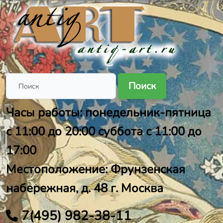
Поиск
Часы работы: понедельник-пятница
с 11:00 до 20:00 суббота с 11:00 до
17:00
Местоположение: Фрунзенская
набережная, д. 48 г. Москва
7(495) 982-38-11