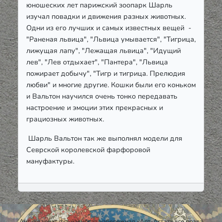
юношеских лет парижский зоопарк Шарль
изучал повадки и движения разных животных.
Одни из его лучших и самых известных вещей -
"Раненая львица", "Львица умывается", "Тигрица,
лижущая лапу", "Лежащая львица", "Идущий
лев", "Лев отдыхает", "Пантера", "Львица
пожирает добычу", "Тигр и тигрица. Прелюдия
любви" и многие другие. Кошки были его коньком
и Вальтон научился очень тонко передавать
настроение и эмоции этих прекрасных и
грациозных животных.
Шарль Вальтон так же выполнял модели для
Севрской королевской фарфоровой
мануфактуры.
Антиквариат фрунзенская набережная «Арт-Астат» все права