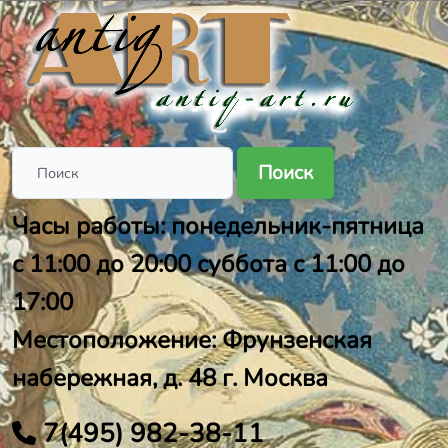
Поиск
Часы работы: понедельник-пятница
с 11:00 до 20:00 суббота с 11:00 до
17:00
Местоположение: Фрунзенская
набережная, д. 48 г. Москва
7(495) 982-38-11