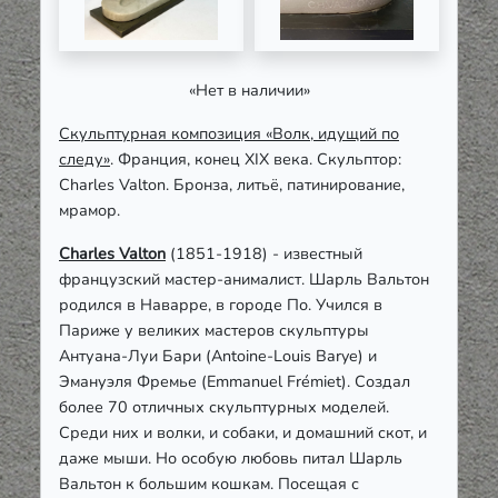
«Нет в наличии»
Скульптурная композиция «Волк, идущий по
следу»
. Франция, конец XIX века. Скульптор:
Charles Valton. Бронза, литьё, патинирование,
мрамор.
Charles Valton
(1851-1918) - известный
французский мастер-анималист. Шарль Вальтон
родился в Наварре, в городе По. Учился в
Париже у великих мастеров скульптуры
Антуана-Луи Бари (Antoine-Louis Barye) и
Эмануэля Фремье (Emmanuel Frémiet). Создал
более 70 отличных скульптурных моделей.
Среди них и волки, и собаки, и домашний скот, и
даже мыши. Но особую любовь питал Шарль
Вальтон к большим кошкам. Посещая с