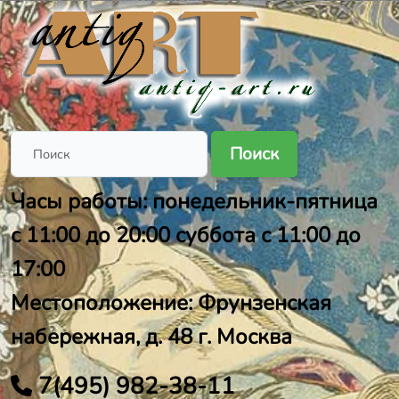
Поиск
Часы работы: понедельник-пятница
с 11:00 до 20:00 суббота с 11:00 до
17:00
Местоположение: Фрунзенская
набережная, д. 48 г. Москва
7(495) 982-38-11