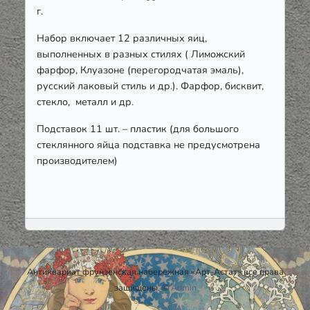
г
.
Набор включает 12 различных яиц,
выполненных в разных стилях ( Лиможский
фарфор, Клуазоне (перегородчатая эмаль),
русский лаковый стиль и др.). Фарфор, бисквит,
стекло, металл и др.
Подставок 11 шт. – пластик (для большого
стеклянного яйца подставка не предусмотрена
производителем)
Антиквариат фрунзенская набережная «Арт-Астат» все права
защищены. ©
Admin