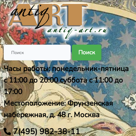
Поиск
Часы работы: понедельник-пятница
с 11:00 до 20:00 суббота с 11:00 до
17:00
Местоположение: Фрунзенская
набережная, д. 48 г. Москва
7(495) 982-38-11