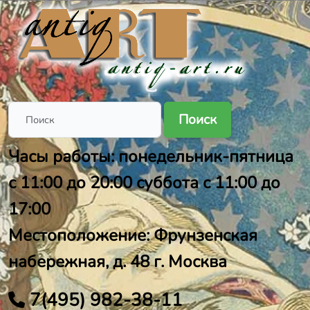
Поиск
Часы работы: понедельник-пятница
с 11:00 до 20:00 суббота с 11:00 до
17:00
Местоположение: Фрунзенская
набережная, д. 48 г. Москва
7(495) 982-38-11