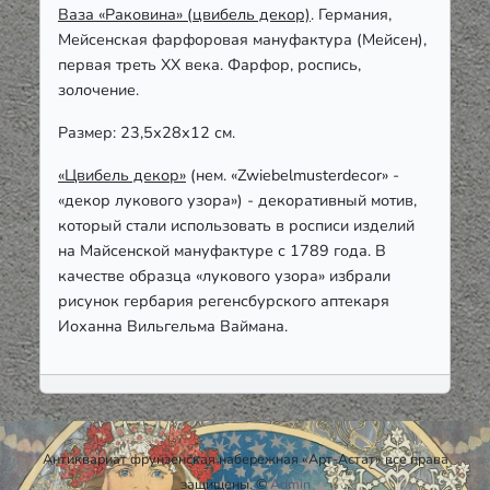
Ваза «Раковина» (цвибель декор)
. Германия,
Мейсенская фарфоровая мануфактура (Мейсен),
первая треть ХХ века. Фарфор, роспись,
золочение.
Размер: 23,5х28х12 см.
«Цвибель декор»
(нем. «Zwiebelmusterdecor» -
«декор лукового узора») - декоративный мотив,
который стали использовать в росписи изделий
на Майсенской мануфактуре с 1789 года. В
качестве образца «лукового узора» избрали
рисунок гербария регенсбурского аптекаря
Иоханна Вильгельма Ваймана.
Антиквариат фрунзенская набережная «Арт-Астат» все права
защищены. ©
Admin