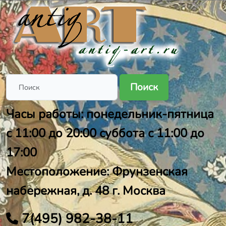
Поиск
Часы работы: понедельник-пятница
с 11:00 до 20:00 суббота с 11:00 до
17:00
Местоположение: Фрунзенская
набережная, д. 48 г. Москва
7(495) 982-38-11