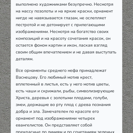
выполнено художниками безупречно. Несмотря
на массу позолоты и на яркие краски, орнамент
нигде не навязывается глазам, не ослепляет
пестротой и не детонирует с прилегающими
изображениями. Несмотря на богатство своих
композиций и на красоту сочетания красок, он
остается фоном картин и икон, лаская взгляд
своим общим впечатлением и не давая выступать
деталям.
Все орнаменты среднего нефа принадлежат
Васнецову. Его любимый мотив крест,
вплетенный в листья, есть у него мотив цветы,
есть чаши и скрижали, рыбы, символизирующие
Христа, деревья с золотыми плодами, голуби,
змеи, держащие во рту плод с древа познания
добра и зла. Замечателен по красоте его
орнамент под изображениями четырех
евангелистов. Он представляет собой
прекрасные по линиям и по сочетаниям зеленых