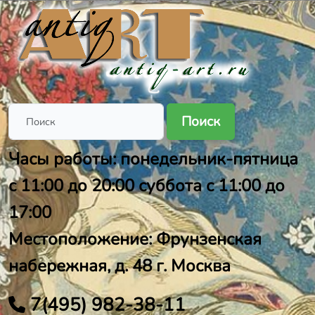
Поиск
Часы работы: понедельник-пятница
с 11:00 до 20:00 суббота с 11:00 до
17:00
Местоположение: Фрунзенская
набережная, д. 48 г. Москва
7(495) 982-38-11