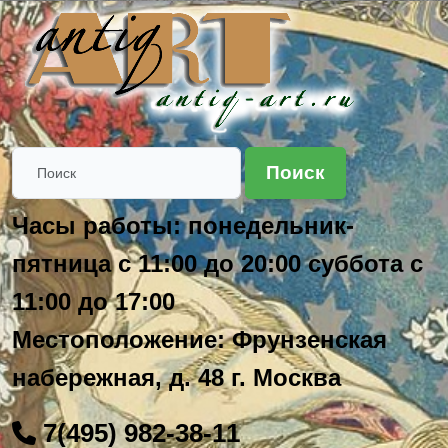
Поиск
Часы работы: понедельник-
пятница с 11:00 до 20:00 суббота с
11:00 до 17:00
Местоположение: Фрунзенская
набережная, д. 48 г. Москва
7(495) 982-38-11