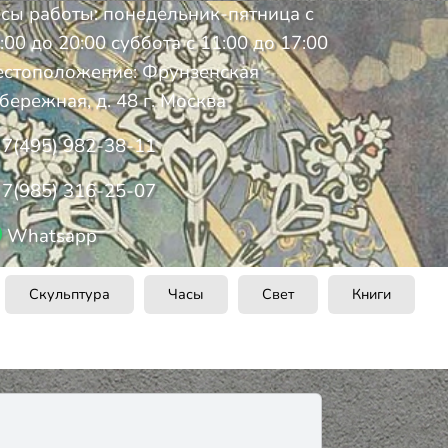
сы работы: понедельник-пятница с
:00 до 20:00 суббота с 11:00 до 17:00
стоположение: Фрунзенская
бережная, д. 48 г. Москва
7(495) 982-38-11
7(985) 316-25-07
Whatsapp
Скульптура
Часы
Свет
Книги