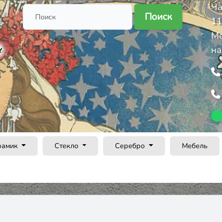
Ча
Поиск
11
Ме
на
рамик
Стекло
Серебро
Мебель