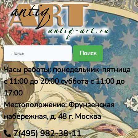
Поиск
Часы работы: понедельник-пятница
с 11:00 до 20:00 суббота с 11:00 до
17:00
Местоположение: Фрунзенская
набережная, д. 48 г. Москва
7(495) 982-38-11