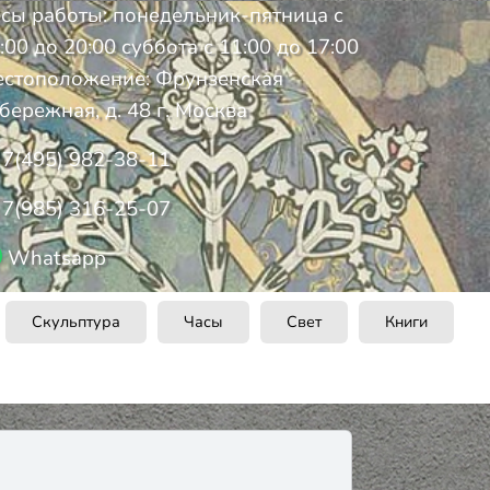
сы работы: понедельник-пятница с
:00 до 20:00 суббота с 11:00 до 17:00
стоположение: Фрунзенская
бережная, д. 48 г. Москва
7(495) 982-38-11
7(985) 316-25-07
Whatsapp
Скульптура
Часы
Свет
Книги