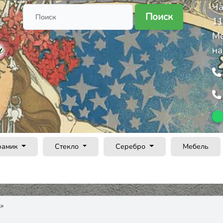
Ча
Поиск
11
Ме
на
рамик
Стекло
Серебро
Мебель
»