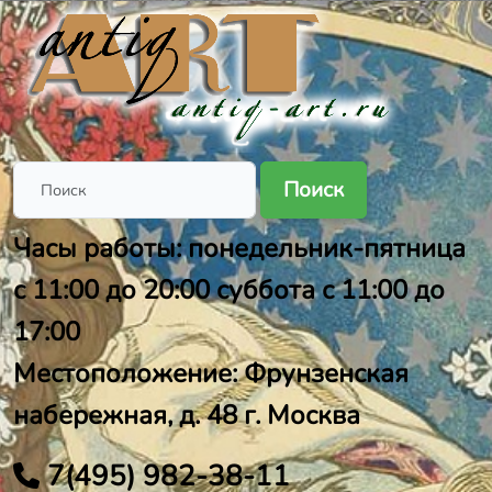
Поиск
Часы работы: понедельник-пятница
с 11:00 до 20:00 суббота с 11:00 до
17:00
Местоположение: Фрунзенская
набережная, д. 48 г. Москва
7(495) 982-38-11