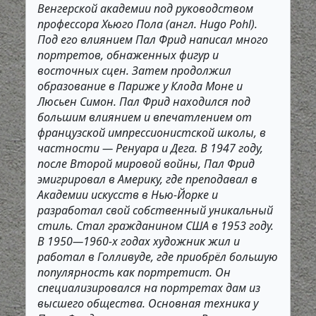
Венгерской академии под руководством
профессора Хьюго Пола (англ. Hugo Pohl).
Под его влиянием Пал Фрид написал много
портретов, обнаженных фигур и
восточных сцен. Затем продолжил
образование в Париже у Клода Моне и
Люсьен Симон. Пал Фрид находился под
большим влиянием и впечатлением от
французской импрессионистской школы, в
частности — Ренуара и Дега. В 1947 году,
после Второй мировой войны, Пал Фрид
эмигрировал в Америку, где преподавал в
Академии искусств в Нью-Йорке и
разработал свой собственный уникальный
стиль. Стал гражданином США в 1953 году.
В 1950—1960-х годах художник жил и
работал в Голливуде, где приобрёл большую
популярность как портретист. Он
специализировался на портретах дам из
высшего общества. Основная техника у