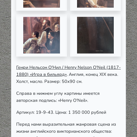
Генри Нельсон О'Нил / Henry Nelson O'Neil (1817-
1880) «Игра в бильярд»
. Англия, конец XIX века.
Холст, масло. Размер: 50х90 см.
Справа в нижнем углу картины имеется
авторская подпись: «Henry O'Neil».
Артикул: 19-9-43. Цена: 1 350 000 рублей
Перед нами выразительная жанровая сцена из
жизни английского викторианского общества: