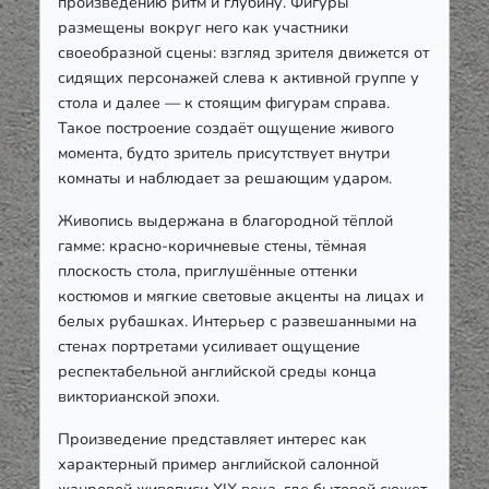
произведению ритм и глубину. Фигуры
размещены вокруг него как участники
своеобразной сцены: взгляд зрителя движется от
сидящих персонажей слева к активной группе у
стола и далее — к стоящим фигурам справа.
Такое построение создаёт ощущение живого
момента, будто зритель присутствует внутри
комнаты и наблюдает за решающим ударом.
Живопись выдержана в благородной тёплой
гамме: красно-коричневые стены, тёмная
плоскость стола, приглушённые оттенки
костюмов и мягкие световые акценты на лицах и
белых рубашках. Интерьер с развешанными на
стенах портретами усиливает ощущение
респектабельной английской среды конца
викторианской эпохи.
Произведение представляет интерес как
характерный пример английской салонной
жанровой живописи XIX века, где бытовой сюжет