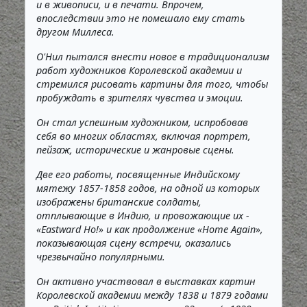
и в живописи, и в печати. Впрочем,
впоследствии это не помешало ему стать
другом Миллеса.
О'Нил пытался внести новое в традиционализм
работ художников Королевской академии и
стремился рисовать картины для того, чтобы
пробуждать в зрителях чувства и эмоции.
Он стал успешным художником, испробовав
себя во многих областях, включая портрет,
пейзаж, исторические и жанровые сцены.
Две его работы, посвященные Индийскому
мятежу 1857-1858 годов, на одной из которых
изображены британские солдаты,
отплывающие в Индию, и провожающие их -
«Eastward Ho!» и как продолжение «Home Again»,
показывающая сцену встречи, оказались
чрезвычайно популярными.
Он активно участвовал в выставках картин
Королевской академии между 1838 и 1879 годами