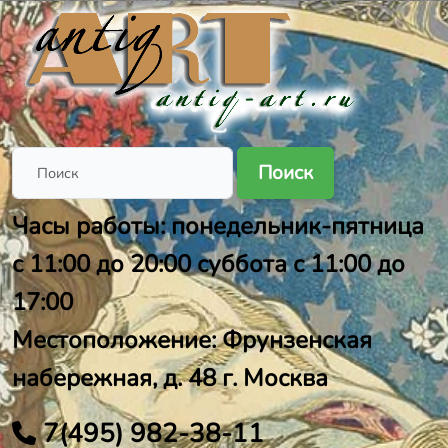
Поиск
Часы работы: понедельник-пятница
с 11:00 до 20:00 суббота с 11:00 до
17:00
Местоположение: Фрунзенская
набережная, д. 48 г. Москва
7(495) 982-38-11