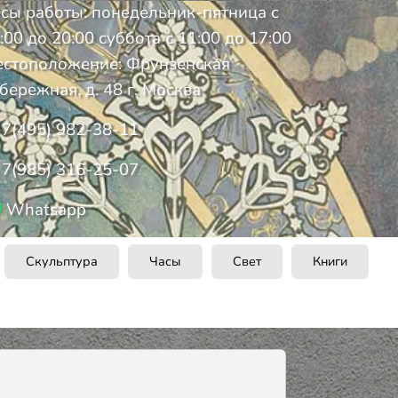
сы работы: понедельник-пятница с
:00 до 20:00 суббота с 11:00 до 17:00
стоположение: Фрунзенская
бережная, д. 48 г. Москва
7(495) 982-38-11
7(985) 316-25-07
Whatsapp
Скульптура
Часы
Свет
Книги