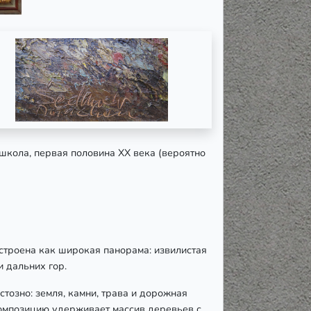
 школа, первая половина XX века (вероятно
троена как широкая панорама: извилистая
и дальних гор.
тозно: земля, камни, трава и дорожная
омпозицию удерживает массив деревьев с