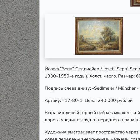
Йозеф “Зепп” Седлмейер / Josef “Sepp” Sed
1930–1950-е годы). Холст, масло. Размер: 6
Подпись слева внизу: «
Sedlmeier / München».
Артикул: 17-80-1. Цена: 240 000 рублей
Выразительный горный пейзаж мюнхенской 
дорога уводит взгляд от переднего плана к 
Художник выстраивает пространство через к
колея переданы энергичными мазками, соз