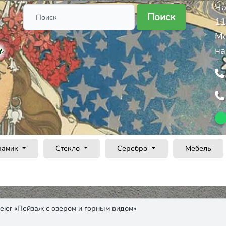
Ча
Поиск
11
Ме
на
рамик
Стекло
Серебро
Мебель
meier «Пейзаж с озером и горным видом»