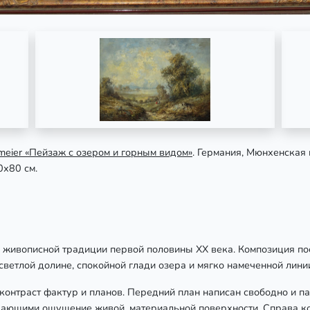
lmeier «Пейзаж с озером и горным видом»
. Германия, Мюнхенская
0х80 см.
живописной традиции первой половины XX века. Композиция пос
светлой долине, спокойной глади озера и мягко намеченной лини
онтраст фактур и планов. Передний план написан свободно и пас
дающими ощущение живой, материальной поверхности. Справа к