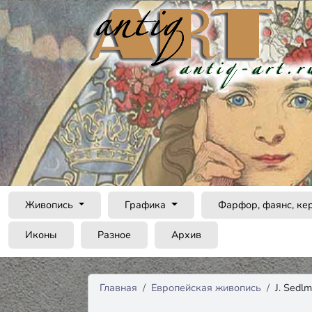
Живопись
Графика
Фарфор, фаянс, ке
Иконы
Разное
Архив
Главная
Европейская живопись
J. Sedl