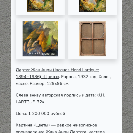
Лартиг Жак Анри (Jacques Henri Lartigue;
1894−1986) «Цветы»
. Европа, 1932 год. Холст,
масло. Размер: 129х96 см.
Слева внизу авторская подпись и дата: «J.H.
LARTGUE. 32».
Цена: 1 200 000 рублей
Картина «Цветы» — редкое живописное
произведение Жака Анри Лартига, мастера,