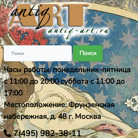
Поиск
Часы работы: понедельник-пятница
с 11:00 до 20:00 суббота с 11:00 до
17:00
Местоположение: Фрунзенская
набережная, д. 48 г. Москва
7(495) 982-38-11