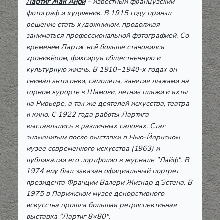
Лартиг Жак Анри
– известный французский
фотограф и художник. В 1915 году принял
решение стать художником, продолжая
заниматься профессиональной фотографией. Со
временем Лартиг всё больше становился
хроникёром, фиксируя общественную и
культурную жизнь. В 1910−1940-х годах он
снимал автогонки, самолеты, занятия лыжами на
горном курорте в Шамони, летние пляжи и яхты
на Ривьере, а так же деятелей искусства, театра
и кино. С 1922 года работы Лартига
выставлялись в различных салонах. Стал
знаменитым после выставки в Нью-Йоркском
музее современного искусства (1963) и
публикации его портфолио в журнале "Лайф". В
1974 ему был заказан официальный портрет
президента Франции Валери Жискар д’Эстена. В
1975 в Парижском музее декоративного
искусства прошла большая ретроспективная
выставка "Лартиг 8×80".