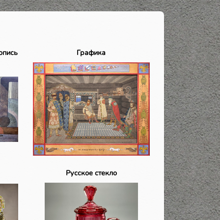
опись
Графика
Русское стекло