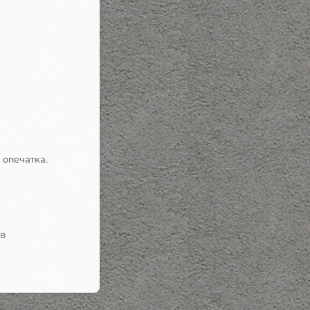
 опечатка.
 в