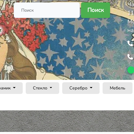
Ча
Поиск
11
Ме
на
рамик
Стекло
Серебро
Мебель