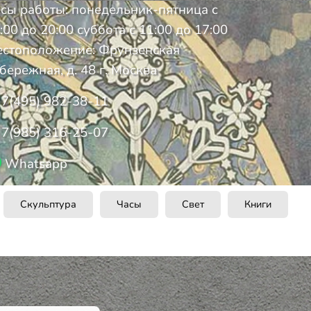
сы работы: понедельник-пятница с
:00 до 20:00 суббота с 11:00 до 17:00
стоположение: Фрунзенская
бережная, д. 48 г. Москва
7(495) 982-38-11
7(985) 316-25-07
Whatsapp
Скульптура
Часы
Свет
Книги