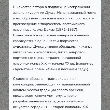
В качестве автора в подписи на изображении
заявлен художник Дукса. Использованный мотив
и его образная трактовка позволяют соотносить
произведение с творчеством австрийского
живописца Карла Дуксы (1871-1937).
Стилистика и живописная манера исполнения
согласуются с одной из тем творчества
художника. Дукса активно обращался к жанру
интерьерных композиций, писал жанрово-
портретные сцены в традиции салонной
живописи конца
XIX
— начала
XX
вв. (например,
«Ароматные розы», «Дамы в весеннем саду»).
Сюжетно-образная трактовка данной
композиции, отвечающая интернациональной
академической традиции своего времени,
продолжает «античную» тему, широко
разрабатываемую в западноевропейском
искусстве середины — второй половины
XIX