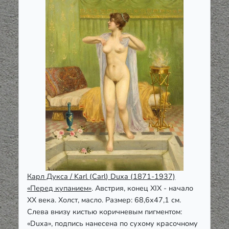
Карл Дукса /
Karl
(
Carl
) Duxa (1871-1937)
«Перед купанием»
. Австрия, конец
XIX
- начало
XX
века. Холст, масло. Размер: 68,6х47,1 см.
Слева внизу кистью коричневым пигментом:
«
Duxa
», подпись нанесена по сухому красочному