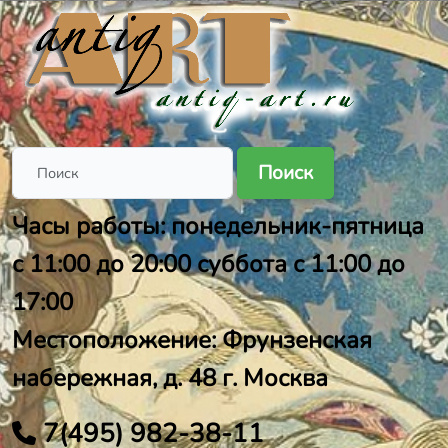
Поиск
Часы работы: понедельник-пятница
с 11:00 до 20:00 суббота с 11:00 до
17:00
Местоположение: Фрунзенская
набережная, д. 48 г. Москва
7(495) 982-38-11