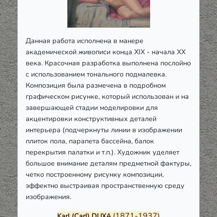
Данная работа исполнена в манере
академической живописи конца
XIX
- начала ХХ
века. Красочная разработка выполнена послойно
с использованием тонального подмалевка.
Композиция была размечена в подробном
графическом рисунке, который использован и на
завершающей стадии моделировки для
акцентировки конструктивных деталей
интерьера (подчеркнуты линии в изображении
плиток пола, парапета бассейна, балок
перекрытия палатки и т.п.). Художник уделяет
большое внимание деталям предметной фактуры,
четко построенному рисунку композиции,
эффектно выстраивая пространственную среду
изображения.
(1871-1937)
Karl
(
Carl
) DUXA