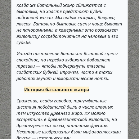
Когда же батальный жанр сближается с
бытовым, на холсте предстают будни
войсковой жизни. Мы видим казармы, бивуаки,
лагеря. Батально-бытовые сцены чаще бывают
не панорамными, а камерными: это позволяет
живописцу сосредоточиться на человеке и его
судьбе.
Иногда настроение батально-бытовой сцены
спокойное, но нередко художник добавляет
трагики — чтобы подчеркнуть тяготы
солдатских будней. Впрочем, часто в таких
работах звучат и юмористические нотки.
История батального жанра
Сражения, осады городов, триумфальные
шествия победителей были в числе главных
тем искусства Древнего мира. Их можно
встретить в древнеегипетской живописи, на
древнегреческих вазах, античных фресках.
Некоторые изображения были мифологическими,
другие — историческими.