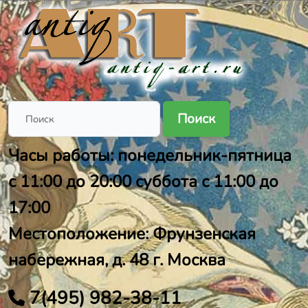
Поиск
Часы работы: понедельник-пятница
с 11:00 до 20:00 суббота с 11:00 до
17:00
Местоположение: Фрунзенская
набережная, д. 48 г. Москва
7(495) 982-38-11