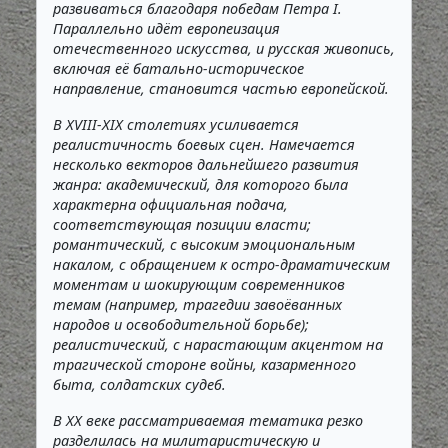
развиваться благодаря победам Петра I.
Параллельно идёт европеизация
отечественного искусства, и русская живопись,
включая её батально-историческое
направление, становится частью европейской.
В XVIII-XIX столетиях усиливается
реалистичность боевых сцен. Намечается
несколько векторов дальнейшего развития
жанра: академический, для которого была
характерна официальная подача,
соответствующая позиции власти;
романтический, с высоким эмоциональным
накалом, с обращением к остро-драматическим
моментам и шокирующим современников
темам (например, трагедии завоёванных
народов и освободительной борьбе);
реалистический, с нарастающим акцентом на
трагической стороне войны, казарменного
быта, солдатских судеб.
В XX веке рассматриваемая тематика резко
разделилась на милитаристическую и