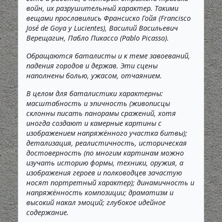
войн, их разрушительный характер. Такими
вещами прославились Франсиско Гойя (Francisco
José de Goya y Lucientes), Василий Васильевич
Верещагин, Пабло Пикассо (Pablo Picasso).
Обращаются баталисты и к теме завоеваний,
падения городов и держав. Эти сцены
наполнены болью, ужасом, отчаянием.
В целом для баталистики характерны:
масштабность и эпичность (живописцы
склонны писать панорамы сражений, хотя
иногда создают и камерные картины с
изображением напряжённого участка битвы);
детализация, реалистичность, историческая
достоверность (по многим картинам можно
изучать историю формы, техники, оружия, а
изображения героев и полководцев зачастую
носят портретный характер); динамичность и
напряжённость композиции; драматизм и
высокий накал эмоций; глубокое идейное
содержание.