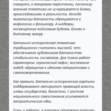
говорить о жанровом пересечении, поскольку
военная тематика не исчерпывается боями,
происходившими в реальности. Иногда
живописцы-баталисты обращаются к
мифологии и фольклору. А шедевры,
посвящённые войсковым будням, близки к
бытовому жанру.
Батально-историческая тематика
традиционно считалась высокой, что
обеспечивало художникам-баталистам
стабильность госзаказов. Для таких работ
характерны: героический пафос; воспевание
побед; обращение к идеалам патриотизма и
самопожертвования.
Как правило, батально-исторические картины
поддерживают авторитет правящей власти,
главы государства, династии. С ростом
национального самосознания усиливаются
патриотические идеи.
Есть и работы, в которых отражена трагика