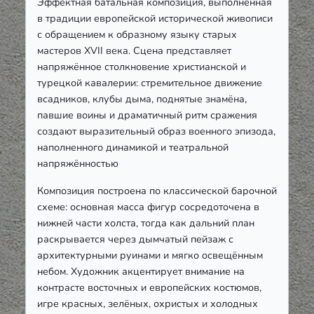
Э
ффектная батальная композиция, выполненная
в традиции европейской исторической живописи
с обращением к образному языку старых
мастеров XVII века. Сцена представляет
напряжённое столкновение христианской и
турецкой кавалерии: стремительное движение
всадников, клубы дыма, поднятые знамёна,
павшие воины и драматичный ритм сражения
создают выразительный образ военного эпизода,
наполненного динамикой и театральной
напряжённостью
Композиция построена по классической барочной
схеме: основная масса фигур сосредоточена в
нижней части холста, тогда как дальний план
раскрывается через дымчатый пейзаж с
архитектурными руинами и мягко освещённым
небом. Художник акцентирует внимание на
контрасте восточных и европейских костюмов,
игре красных, зелёных, охристых и холодных