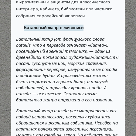
выразительным акцентом для классического
интерьера, кабинета, библиотеки или частного
собрания европейской живописи.
Батальный жанр в живописи
Батальный жанр
(от французского слова
bataille, что в переводе означает «битва»),
посвящённый военной тематике, — один из
древнейших в живописи. Художники-баталисты
писали сухопутные бои, морские сражения,
форсирование переправ, изнурительные походы
и войсковые будни. В произведениях может
быть отражена и героика битв, и триумф
победителей, и трагедия кровавых войн. А
иногда — всё вместе. Основная тема
батального жанра отражена в его названии.
Батальный жанр иногда рассматривается как
подвид исторического, поскольку художники
обращаются к реальным событиям. Нередко на
картинах появляются известные персонажи:
монархи, полководцы, герои. Но всё-таки лучше