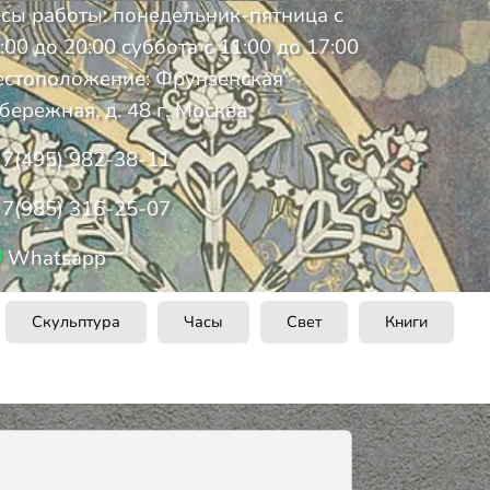
сы работы: понедельник-пятница с
:00 до 20:00 суббота с 11:00 до 17:00
стоположение: Фрунзенская
бережная, д. 48 г. Москва
7(495) 982-38-11
7(985) 316-25-07
Whatsapp
Скульптура
Часы
Свет
Книги