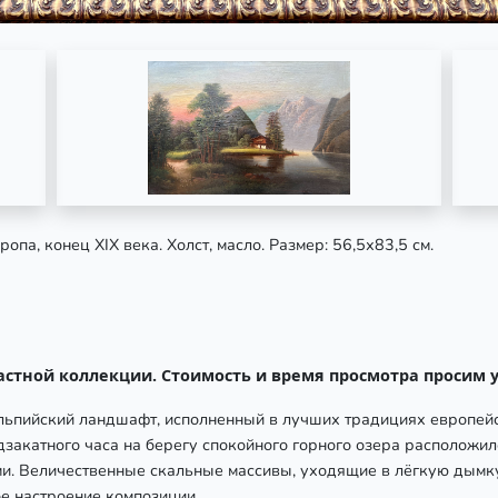
вропа, конец XIX века. Холст, масло. Размер: 56,5х83,5 см.
астной коллекции. Стоимость и время просмотра просим у
льпийский ландшафт, исполненный в лучших традициях европей
едзакатного часа на берегу спокойного горного озера располож
ми. Величественные скальные массивы, уходящие в лёгкую дымк
е настроение композиции.