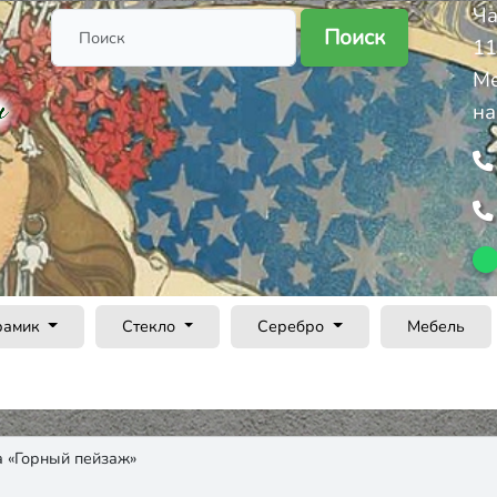
Ча
Поиск
11
Ме
на
рамик
Стекло
Серебро
Мебель
а «Горный пейзаж»