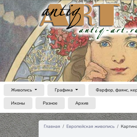
Живопись
Графика
Фарфор, фаянс, ке
Иконы
Разное
Архив
Главная
Европейская живопись
Картин