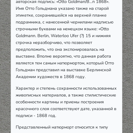
авторская подпись: «Otto Goldman/B…n 1868».
Имя Отто Гольдмана указано также на старой
этикетке, сохранившейся на верхней планке
подрамника, с нанесенной чернилами надписью
строчными буквами на немецком языке: «Otto
Goldmann. Berlin, Waterloo Ufer (?) 15 и нижняя
строчка неразборчиво, что позволяет
предположить, что она экспонировалась на
выставке. Вполне вероятно, что данная работа
является тем самым натюрмортом, который Отто
Гольдман представил на выставке Берлинской
Академии художеств в 1868 году.
Характер и степень сохранности использованных
живописных материалов, а также стилистические
особенности картины и приемы построения
красочного слоя соответствуют дате, указанной в
подписи - 1868 год.
Представленный натюрморт относится к типу