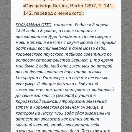
«Das geistige Berlin», Berlin 1897, S. 141-
142, перевод с немецкого)
:
ГОЛЬДМАНН ОТТО
, жанрист. Родился 8 апреля
1844 года в Берлине, в семье старшего
преподавателя Д-ра Гольдмана. После смерти
моей матери я вместе с двумя моими сестрами/
братьями воспитывался в доме моего деда,
королевского прусского тайного советника по
вопросам строительства Беринга. В то время
мне было 2 года. Мой отец женился во второй
раз на дочери главного директора школы
Кольрауша в Ганновере, но спустя несколько
лет умер. Любящие дедушка с бабушкой
заменили мне так рано потерянных родителей.
До седьмого класса (Sekunda) я учился в
Королевской гимназии Фридриха-Вильгельма,
затем в Королевском реальном Училище, в
котором на Пасху 1863 года сдал экзамены на
аттестат зрелости как primus omnium
(лучший ученик), чтобы посвятить себя
изучению строительного дела. При окружном