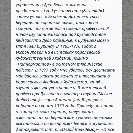
управлении в Арнсберге я закончил
предписанный год ученичества (Elevenjahr),
затем учился в Академии Архитектуры в
Берлине, но короткое время, так как по
склонности к живописи сменил профессию. Я
начал изучать живопись под руководством
пейзажиста Дедо Карминке, в будущем моего
зятя (или шурина). В 1865-1876 годах я
экспонировал на выставках Королевской
Художественной Академии помимо
«Натюрмортов» в основном тюрингские
пейзажи. В 1877 году мне удалось осуществить
мое давнее заветное желание и поступить в
Королевскую Академию Художеств, чтобы
изучать фигурную живопись. В мастерской
профессора Гуссова и в мастер-студии (Meister-
Atelier) профессора Антона фон Вернера я
работал до конца 1879 года. Приведу названия
некоторых моих картин, получивших
известность по берлинским художественным
выставкам и по воспроизведениям в журналах,
фотографиях и т. п. «О мой Вальдемар», «И всё