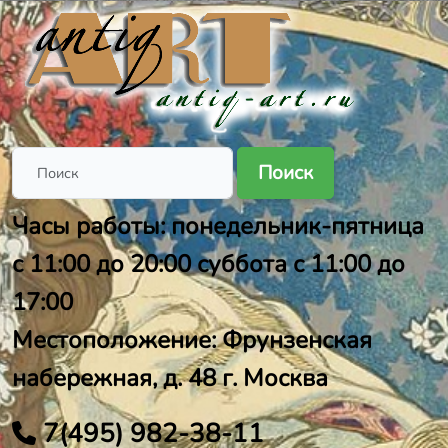
Поиск
Часы работы: понедельник-пятница
с 11:00 до 20:00 суббота с 11:00 до
17:00
Местоположение: Фрунзенская
набережная, д. 48 г. Москва
7(495) 982-38-11