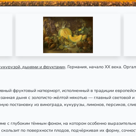
 кукурузой, дынями и фруктами»
. Германия, начало ХХ века. Оргал
ивный фруктовый натюрморт, исполненный в традиции европейск
езанная дыня с золотисто-жёлтой мякотью — главный световой и
ую постановку из винограда, кукурузы, лимонов, персиков, сли
ме с глубоким тёмным фоном, на котором особенно выразительно
 скользит по поверхности плодов, подчёркивая их форму, сочнос