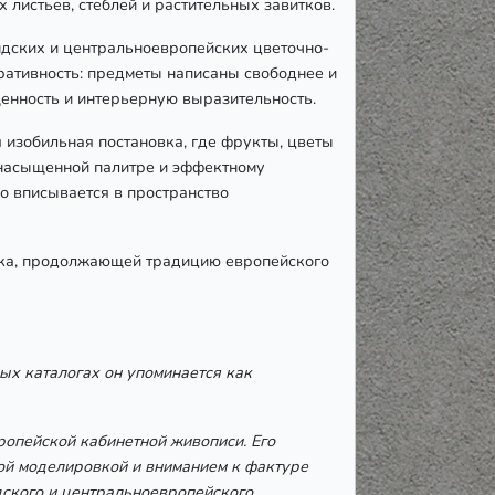
листьев, стеблей и растительных завитков.
ндских и центральноевропейских цветочно-
ративность: предметы написаны свободнее и
щенность и интерьерную выразительность.
изобильная постановка, где фрукты, цветы
 насыщенной палитре и эффектному
о вписывается в пространство
ека, продолжающей традицию европейского
ых каталогах он упоминается как
ропейской кабинетной живописи. Его
ой моделировкой и вниманием к фактуре
дского и центральноевропейского