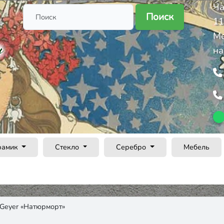
Ча
Поиск
11
Ме
на
рамик
Стекло
Серебро
Мебель
 Geyer «Натюрморт»