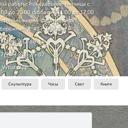
сы работы: понедельник-пятница с
:00 до 20:00 суббота с 11:00 до 17:00
стоположение: Фрунзенская
бережная, д. 48 г. Москва
7(495) 982-38-11
7(985) 316-25-07
Whatsapp
Скульптура
Часы
Свет
Книги