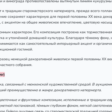
 и винограда противопоставлены вытянутым линиям кукурузных 
т к традиции старомастерского натюрморта, прежде всего голла
ние сохраняет характерную для первой половины ХХ века деко
и, с акцентом на общее живописное впечатление, цветовую насы
ным характером. Его композиция построена как торжественная 
тка и утончённой домашней культуры. Благодаря тёмному фону,
инимается как самостоятельный интерьерный акцент и органичн
екционной гостиной.
бразец немецкой декоративной живописи первой половины ХХ в
частного собрания.
er)
а, связанный с мюнхенской художественной средой. В аукционн
вший преимущественно в жанре декоративного натюрморта.
 цветочные и фруктовые композиции, исполненные в традиции ев
етной постановкой, тёмным глубоким фоном, мягкой светотенев
нере Гейера ощутима связь со старомастерской традицией голлан