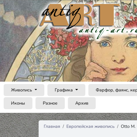
Живопись
Графика
Фарфор, фаянс, ке
Иконы
Разное
Архив
Главная
Европейская живопись
Otto M.