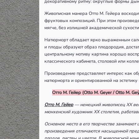
декоративному ритму: округлые формы дыни
Живописная манера Отто М. Гейера восходи
фруктовых композиций. При этом произведе
мягче, без излишней академической сухост
Натюрморт обладает ярко выраженным салон
и плоды образуют образ плодородия, доста
центральному мотиву картина хорошо воспр
классического кабинета, столовой или колл
Произведение представляет интерес как о
натюрморта и ориентированной на эстетику 
Отто М. Гейер (Otto M. Geyer / Otto M. Geÿ
Отто М. Гейер
— немецкий живописец XX век
мюнхенский художник XX столетия, работа
Основное место в его творчестве занимают
произведения отличаются насыщенной предм
плодов, листвы и цветов. В живописной ма