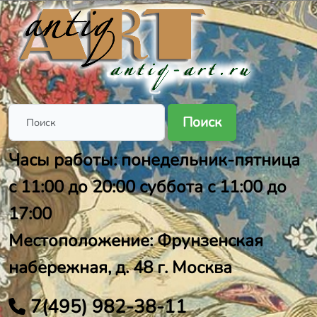
Поиск
Часы работы: понедельник-пятница
с 11:00 до 20:00 суббота с 11:00 до
17:00
Местоположение: Фрунзенская
набережная, д. 48 г. Москва
7(495) 982-38-11