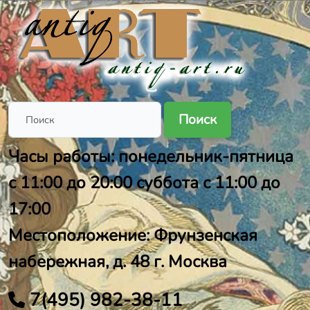
Поиск
Часы работы: понедельник-пятница
с 11:00 до 20:00 суббота с 11:00 до
17:00
Местоположение: Фрунзенская
набережная, д. 48 г. Москва
7(495) 982-38-11