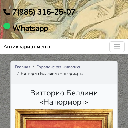
7(985) 316-25-07
Whatsapp
Антиквариат меню
Главная
Европейская живопись
Витторио Беллини «Натюрморт»
Витторио Беллини
«Натюрморт»