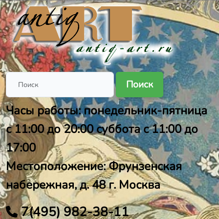
Поиск
Часы работы: понедельник-пятница
с 11:00 до 20:00 суббота с 11:00 до
17:00
Местоположение: Фрунзенская
набережная, д. 48 г. Москва
7(495) 982-38-11