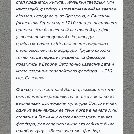
стал предметом культа. Немецкий твердый, или
настоящий, фарфор, изготавливаемый на заводе
Meissen, неподалеку от Дрездена, в Саксонии
(нынешняя Германия) с 1710 года до настоящего
времени. Это был первый настоящий фарфор,
успешно произведенный в Европе, до
приблизительно 1756 года он доминировал в
стиле европейского фарфора. Трудно сказать
точно, когда первые предметы из фарфора
появились в Европе. Зато точно известна дата и
место создания европейского фарфора - 1710
год, Саксония.
Фарфор - для жителей Запада, помимо того, что
был предметом роскоши, почитался как одно из
величайших достижений культуры Востока и как
одна из величайших ее тайн. Когда в начале XVIII
столетия в Германии смогли воссоздать рецепт
фарфора, для современников это событие было
подобно чуду… «Белое золото» - фарфор,