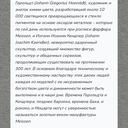
Герольдт (Johann Gregorius Hoeroldt), художник и
знаток химии цвета, разработавший около 10
000 светящихся превращающихся в стекло
пигментов на основе оксидов металлов – которые
по сей день используются при росписи фарфора
Meissen, и Иоганн Иоахим Кендлер (Johann
Joachim Kaendler), невероятно одаренный
скульптор, создавший множество фигур,
скульптур и обеденных сервизов,
продолжающих существовать на протяжении
300 лет. В основном благодаря техническому и
художественному мастерству этих двоих людей
каждая из моделей с ее несравненным
богатством цвета и динамичности может быть
выполнена и в наши дни. Времена Герольдта и
Кендлера, позднее барокко, времена Баха, и
рококо, и Моцарта могут с уверенностью
называться золотым веком мануфактуры
Meissen.