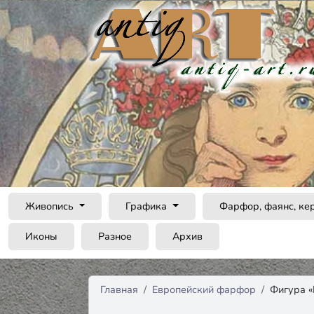
Живопись
Графика
Фарфор, фаянс, ке
Иконы
Разное
Архив
Главная
Европейский фарфор
Фигура «