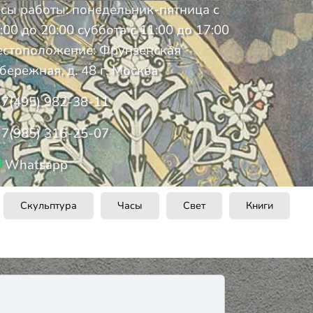
сы работы: понедельник-пятница с
:00 до 20:00 суббота с 11:00 до 17:00
стоположение: Фрунзенская
бережная, д. 48 г. Москва
7(495) 982-38-11
7(985) 316-25-07
Whatsapp
Скульптура
Часы
Свет
Книги