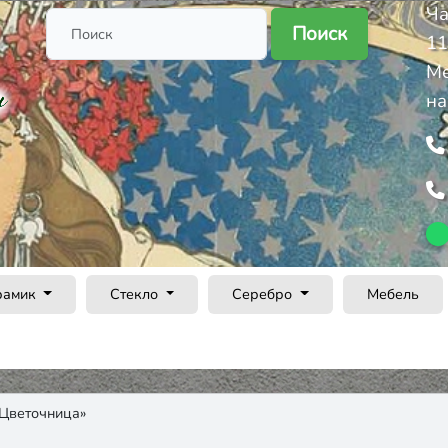
Ча
Поиск
11
Ме
на
рамик
Стекло
Серебро
Мебель
Цветочница»