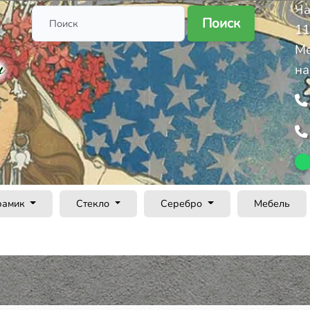
Ча
Поиск
11
Ме
на
рамик
Стекло
Серебро
Мебель