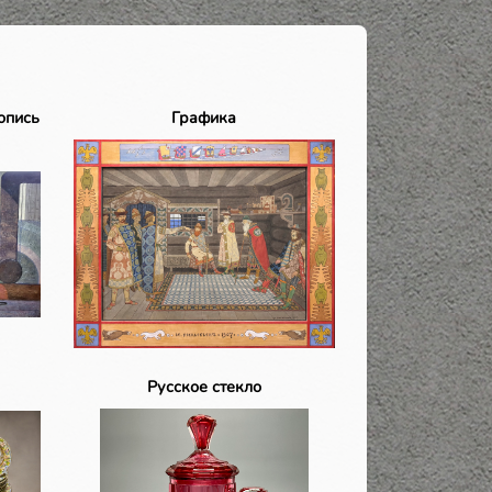
опись
Графика
Русское стекло