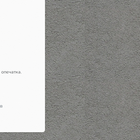
 опечатка.
 в