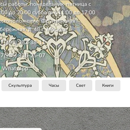
сы работы: понедельник-пятница с
:00 до 20:00 суббота с 11:00 до 17:00
стоположение: Фрунзенская
бережная, д. 48 г. Москва
7(495) 982-38-11
7(985) 316-25-07
Whatsapp
Скульптура
Часы
Свет
Книги