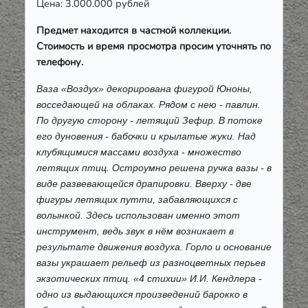
Цена: 3.000.000 рублей
Предмет находится в частной коллекции.
Стоимость и время просмотра просим уточнять по
телефону.
Ваза «Воздух» декорирована фигурой Юноны,
восседающей на облаках. Рядом с нею - павлин.
По другую сторону - летящий Зефир. В потоке
его дуновения - бабочки и крылатые жуки. Над
клубящимися массами воздуха - множество
летящих птиц. Остроумно решена ручка вазы - в
виде развевающейся драпировки. Вверху - две
фигуры летящих путти, забавляющихся с
волынкой. Здесь использован именно этот
инструмент, ведь звук в нём возникает в
результате движения воздуха. Горло и основание
вазы украшает рельеф из разноцветных перьев
экзотических птиц. «4 стихии» И.И. Кендлера -
одно из выдающихся произведений барокко в