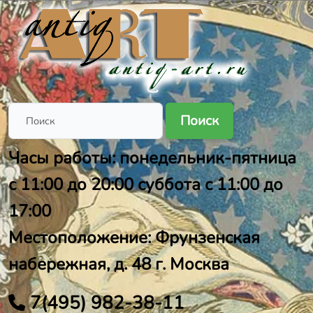
Поиск
Часы работы: понедельник-пятница
с 11:00 до 20:00 суббота с 11:00 до
17:00
Местоположение: Фрунзенская
набережная, д. 48 г. Москва
7(495) 982-38-11