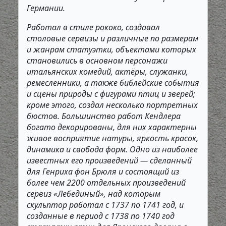
Германии.
Работал в стиле рококо, создавал
столовые сервизы и различные по размерам
и жанрам статуэтки, объектами которых
становились в основном персонажи
итальянских комедий, актёры, служанки,
ремесленники, а также библейские события
и сцены природы с фигурами птиц и зверей;
кроме этого, создал несколько портретных
бюстов. Большинство работ Кендлера
богато декорированы, для них характерны
живое восприятие натуры, яркость красок,
динамика и свобода форм. Одно из наиболее
известных его произведений — сделанный
для Генриха фон Брюля и состоящий из
более чем 2200 отдельных произведений
сервиз «Лебединый», над которым
скульптор работал с 1737 по 1741 год, и
созданные в период с 1738 по 1740 год