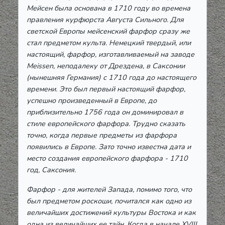
Мейсен была основана в 1710 году во времена
правления курфюрста Августа Сильного. Для
светской Европы мейсенский фарфор сразу же
стал предметом культа. Немецкий твердый, или
настоящий, фарфор, изготавливаемый на заводе
Meissen, неподалеку от Дрездена, в Саксонии
(нынешняя Германия) с 1710 года до настоящего
времени. Это был первый настоящий фарфор,
успешно произведенный в Европе, до
приблизительно 1756 года он доминировал в
стиле европейского фарфора. Трудно сказать
точно, когда первые предметы из фарфора
появились в Европе. Зато точно известна дата и
место создания европейского фарфора - 1710
год, Саксония.
Фарфор - для жителей Запада, помимо того, что
был предметом роскоши, почитался как одно из
величайших достижений культуры Востока и как
одна из величайших ее тайн. Когда в начале XVIII