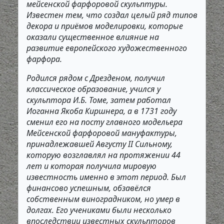
мейсенской фарфоровой скульптуры.
Известен тем, что создал целый ряд типов
декора и приёмов моделировки, которые
оказали существенное влияние на
развитие европейского художественного
фарфора.
Родился рядом с Дрезденом, получил
классическое образование, учился у
скульптора И.Б. Томе, затем работал
Иоганна Якоба Киршнера, а в 1731 году
сменил его на посту главного модельера
Мейсенской фарфоровой мануфактуры,
принадлежавшей Августу II Сильному,
которую возглавлял на протяжении 44
лет и которая получила мировую
известность именно в этот период. Был
финансово успешным, обзавёлся
собственным виноградником, но умер в
долгах. Его учениками были несколько
впоследствии известных скульпторов